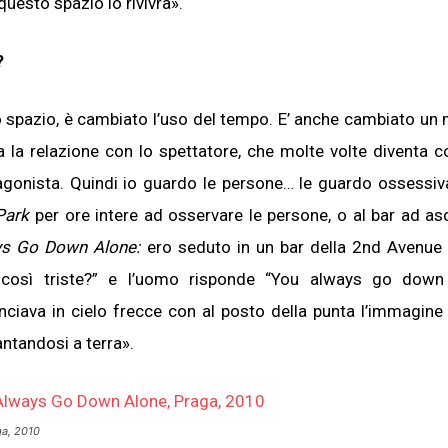
questo spazio lo rivivrà».
?
lo spazio, è cambiato l’uso del tempo. E’ anche cambiato un
la relazione con lo spettatore, che molte volte diventa c
agonista. Quindi io guardo le persone… le guardo ossessi
Park
per ore intere ad osservare le persone, o al bar ad asc
ys Go Down Alone:
ero seduto in un bar della 2nd Avenue
così triste?” e l’uomo risponde “You always go down 
ava in cielo frecce con al posto della punta l’immagine
ntandosi a terra».
ga, 2010