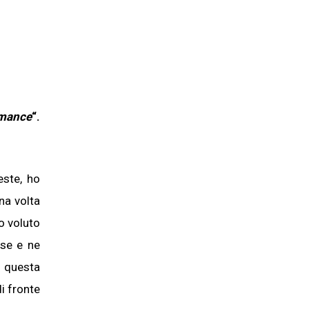
rmance
“.
este, ho
una volta
ho voluto
sse e ne
n questa
i fronte