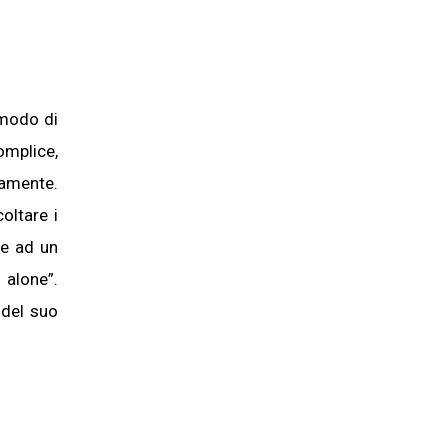
 modo di
omplice,
vamente.
oltare i
 e ad un
alone”.
 del suo