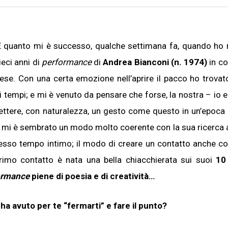
i. E quanto mi è successo, qualche settimana fa, quando ho 
ieci anni di
performance
di
Andrea Bianconi (n. 1974)
in co
se. Con una certa emozione nell’aprire il pacco ho trovat
ri tempi; e mi è venuto da pensare che forse, la nostra – io 
ttere, con naturalezza, un gesto come questo in un’epoca i
 mi è sembrato un modo molto coerente con la sua ricerca a
tesso tempo intimo; il modo di creare un contatto anche con
imo contatto è nata una bella chiacchierata sui suoi
10
ormance
piene di poesia e di creatività…
 ha avuto per te “fermarti” e fare il punto?