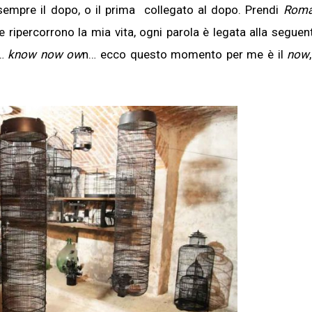
empre il dopo, o il prima collegato al dopo. Prendi
Roma
 ripercorrono la mia vita, ogni parola è legata alla seguent
 …
know now ow
n… ecco questo momento per me è il
now