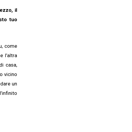
zzo, il
sto tuo
tu, come
 l’altra
di casa,
o vicino
 dare un
infinito