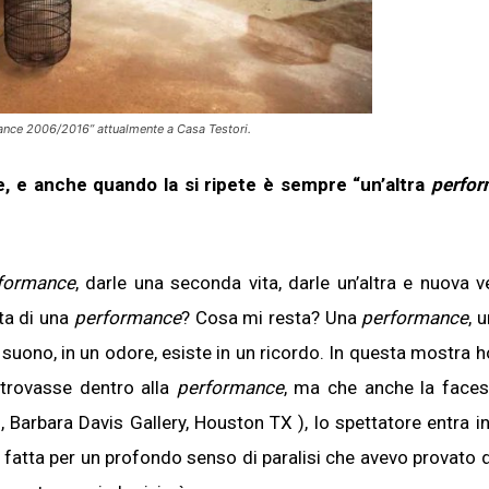
ance 2006/2016” attualmente a Casa Testori.
e, e anche quando la si ripete è sempre “un’altra
perfo
formance
, darle una seconda vita, darle un’altra e nuova v
ta di una
performance
? Cosa mi resta? Una
performance
, 
 un suono, in un odore, esiste in un ricordo. In questa mostra 
i trovasse dentro alla
performance
, ma che anche la face
 Barbara Davis Gallery, Houston TX ), lo spettatore entra i
fatta per un profondo senso di paralisi che avevo provato d