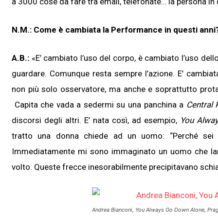
a 3000 cose da fare tra email, telefonate… la persona in 
N.M.: Come è cambiata la Performance in questi anni
A.B.:
«E’ cambiato l’uso del corpo, è cambiato l’uso del
guardare. Comunque resta sempre l’azione. E’ cambiata 
non più solo osservatore, ma anche e soprattutto prot
Capita che vada a sedermi su una panchina a
Central 
discorsi degli altri. E’ nata così, ad esempio,
You Alwa
tratto una donna chiede ad un uomo: “Perché sei 
Immediatamente mi sono immaginato un uomo che lanci
volto. Queste frecce inesorabilmente precipitavano schia
Andrea Bianconi, You Always Go Down Alone, Pra