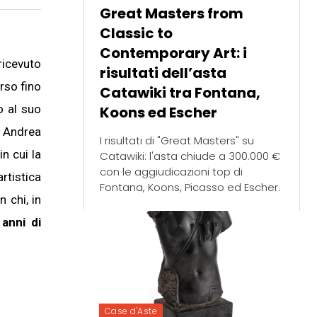
Great Masters from
Classic to
Contemporary Art: i
ricevuto
risultati dell’asta
rso fino
Catawiki tra Fontana,
o al suo
Koons ed Escher
e Andrea
I risultati di "Great Masters" su
n cui la
Catawiki: l'asta chiude a 300.000 €
con le aggiudicazioni top di
rtistica
Fontana, Koons, Picasso ed Escher.
 chi, in
 anni di
Case d'Aste