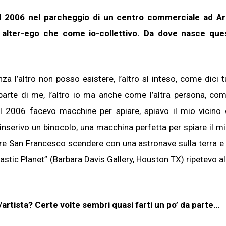
el 2006 nel parcheggio di un centro commerciale ad Are
me alter-ego che come io-collettivo. Da dove nasce que
za l’altro non posso esistere, l’altro sì inteso, come dici 
arte di me, l’altro io ma anche come l’altra persona, come
el 2006 facevo macchine per spiare, spiavo il mio vicino 
nserivo un binocolo, una macchina perfetta per spiare il mi
re San Francesco scendere con una astronave sulla terra e
ic Planet” (Barbara Davis Gallery, Houston TX) ripetevo all’
e/artista? Certe volte sembri quasi farti un po’ da parte…