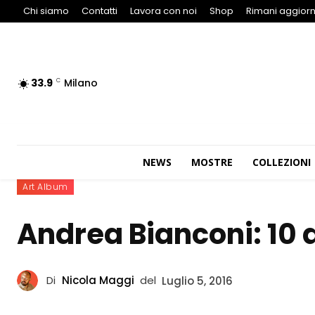
Chi siamo
Contatti
Lavora con noi
Shop
Rimani aggiorn
33.9
Milano
C
NEWS
MOSTRE
COLLEZIONI
Art Album
Andrea Bianconi: 10 
Di
Nicola Maggi
del
Luglio 5, 2016