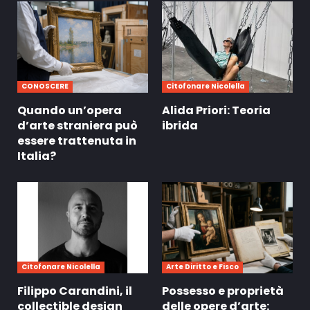
CONOSCERE
Citofonare Nicolella
Quando un’opera
Alida Priori: Teoria
d’arte straniera può
ibrida
essere trattenuta in
Italia?
Citofonare Nicolella
Arte Diritto e Fisco
Filippo Carandini, il
Possesso e proprietà
collectible design
delle opere d’arte: