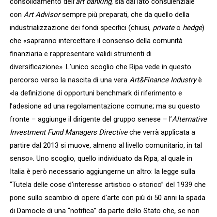
consolidamento dell’
art banking
, sia dal lato consulenziale
con
Art Advisor
sempre più preparati, che da quello della
industrializzazione dei fondi specifici (chiusi,
private
o
hedge
)
che «sapranno intercettare il consenso della comunità
finanziaria e rappresentare validi strumenti di
diversificazione». L’unico scoglio che Ripa vede in questo
percorso verso la nascita di una vera
Art&Finance Industry
è
«la definizione di opportuni benchmark di riferimento e
l’adesione ad una regolamentazione comune; ma su questo
fronte – aggiunge il dirigente del gruppo senese – l’
Alternative
Investment Fund Managers Directive
che verrà applicata a
partire dal 2013 si muove, almeno al livello comunitario, in tal
senso». Uno scoglio, quello individuato da Ripa, al quale in
Italia è però necessario aggiungerne un altro: la legge sulla
“Tutela delle cose d’interesse artistico o storico” del 1939 che
pone sullo scambio di opere d’arte con più di 50 anni la spada
di Damocle di una “notifica” da parte dello Stato che, se non