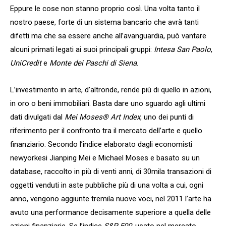
Eppure le cose non stanno proprio così. Una volta tanto il
nostro paese, forte di un sistema bancario che avrà tanti
difetti ma che sa essere anche all’avanguardia, può vantare
alcuni primati legati ai suoi principali gruppi:
Intesa San Paolo
,
UniCredit
e
Monte dei Paschi di Siena
.
L’investimento in arte, d’altronde, rende più di quello in azioni,
in oro o beni immobiliari. Basta dare uno sguardo agli ultimi
dati divulgati dal
Mei Moses® Art Index
, uno dei punti di
riferimento per il confronto tra il mercato dell’arte e quello
finanziario. Secondo l’indice elaborato dagli economisti
newyorkesi Jianping Mei e Michael Moses e basato su un
database, raccolto in più di venti anni, di 30mila transazioni di
oggetti venduti in aste pubbliche più di una volta a cui, ogni
anno, vengono aggiunte tremila nuove voci, nel 2011 l’arte ha
avuto una performance decisamente superiore a quella delle
azioni finanziarie. Se l’indice
S&P 500
, usato nel mercato