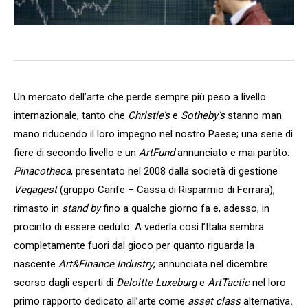
Un mercato dell’arte che perde sempre più peso a livello
internazionale, tanto che
Christie’s
e
Sotheby’s
stanno man
mano riducendo il loro impegno nel nostro Paese; una serie di
fiere di secondo livello e un
ArtFund
annunciato e mai partito:
Pinacotheca
, presentato nel 2008 dalla società di gestione
Vegagest
(gruppo Carife – Cassa di Risparmio di Ferrara),
rimasto in
stand by
fino a qualche giorno fa e, adesso, in
procinto di essere ceduto. A vederla così l’Italia sembra
completamente fuori dal gioco per quanto riguarda la
nascente
Art&Finance Industry
, annunciata nel dicembre
scorso dagli esperti di
Deloitte Luxeburg
e
ArtTactic
nel loro
primo rapporto dedicato all’arte come
asset class
alternativa
.