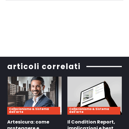
articoli correlati
Collezionismo & Sistema
Collezionismo & Sistema
dell'arte
dell'arte
Artesicura: come
Il Condition Report,
proteggere e
implicazioni e best