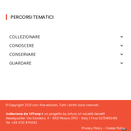
PERCORSI TEMATICI
COLLEZIONARE
CONOSCERE
CONSERVARE
GUARDARE
© Copyright 2021 con-fine edizioni. Tutti i diritti sono riservati
Collezione da Tiffany
è un progetto by arturo srl società benefit
Headquarter: Via Giordani, 4 - 61121 Pesaro (PU) - Italy | P.Iva 02734150416
Tel. +39 0721 870092
Privacy Policy
-
Cookie Policy