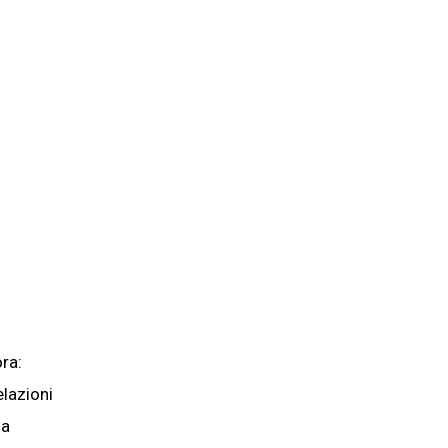
ra:
elazioni
la