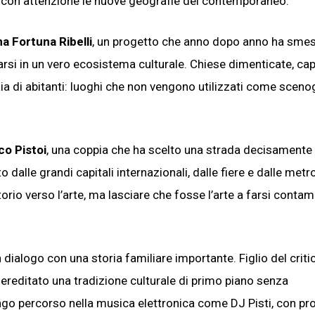
va con attenzione le nuove geografie del contemporaneo.
a Fortuna Ribelli
, un progetto che anno dopo anno ha smes
i in un vero ecosistema culturale. Chiese dimenticate, cap
naia di abitanti: luoghi che non vengono utilizzati come scenog
o Pistoi
, una coppia che ha scelto una strada decisamente
 dalle grandi capitali internazionali, dalle fiere e dalle metro
itorio verso l’arte, ma lasciare che fosse l’arte a farsi conta
ialogo con una storia familiare importante. Figlio del criti
a ereditato una tradizione culturale di primo piano senza
o percorso nella musica elettronica come DJ Pisti, con pro