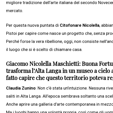
migliore tradizione dell’arte italiana del secondo Novece
mercato.
Per questa nuova puntata di
Citofonare Nicolella
, abbia
Pistoi per capire come nasce un progetto che, senza proc
Perché forse la vera ribellione, oggi, non consiste nell’
il luogo che si è scelto di chiamare casa.
Giacomo Nicolella Maschietti: Buona Fortu
trasforma l’Alta Langa in un museo a cielo ap
fatto capire che questo territorio poteva r
Claudia Zunino
: Non c’è stata un’intuizione. Nessuna ri
saliti in Alta Langa. All’epoca sembrava soltanto una scelt
Anche aprire una galleria d’arte contemporanea in mezzo 
Ma i luoghi hanno una volontà propria, così come gli uomi