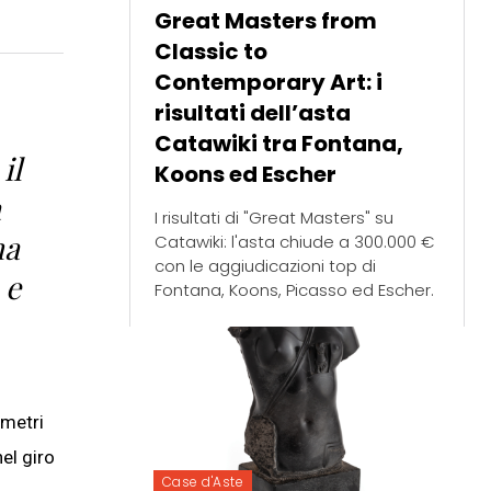
Great Masters from
Classic to
Contemporary Art: i
risultati dell’asta
Catawiki tra Fontana,
il
Koons ed Escher
a
I risultati di "Great Masters" su
ma
Catawiki: l'asta chiude a 300.000 €
con le aggiudicazioni top di
 e
Fontana, Koons, Picasso ed Escher.
 metri
nel giro
Case d'Aste