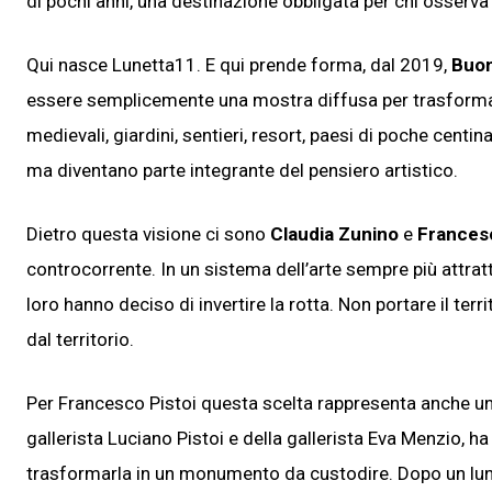
di pochi anni, una destinazione obbligata per chi osser
Qui nasce Lunetta11. E qui prende forma, dal 2019,
Buon
essere semplicemente una mostra diffusa per trasformars
medievali, giardini, sentieri, resort, paesi di poche centi
ma diventano parte integrante del pensiero artistico.
Dietro questa visione ci sono
Claudia Zunino
e
Francesc
controcorrente. In un sistema dell’arte sempre più attratto
loro hanno deciso di invertire la rotta. Non portare il terr
dal territorio.
Per Francesco Pistoi questa scelta rappresenta anche un d
gallerista Luciano Pistoi e della gallerista Eva Menzio, h
trasformarla in un monumento da custodire. Dopo un lung