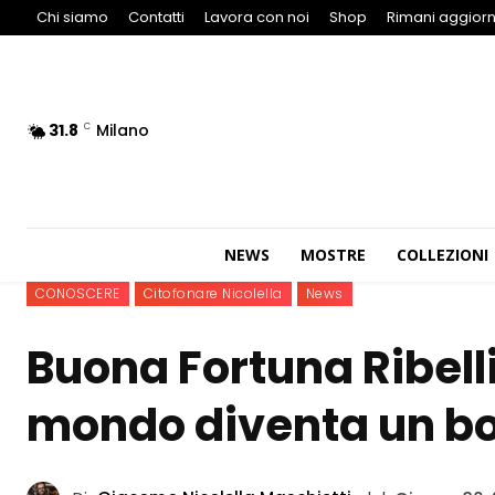
Chi siamo
Contatti
Lavora con noi
Shop
Rimani aggiorn
31.8
Milano
C
NEWS
MOSTRE
COLLEZIONI
CONOSCERE
Citofonare Nicolella
News
Buona Fortuna Ribelli
mondo diventa un b