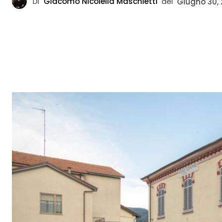
Di
Giacomo Nicolella Maschietti
del
Giugno 30,