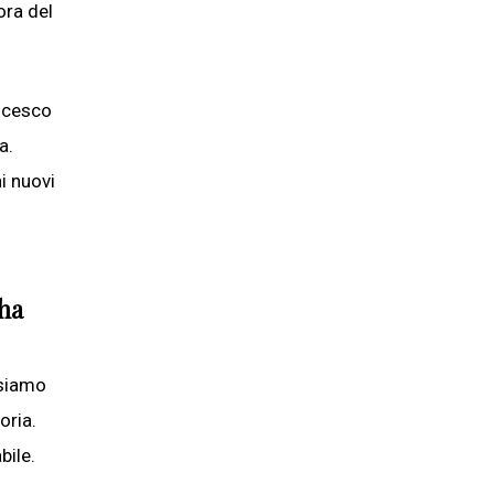
ora del
ancesco
a.
i nuovi
 ha
 siamo
oria.
bile.