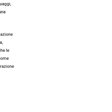
uaggi,
 una
razione
a,
che le
 come
erazione