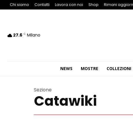
Chi siamo
Contatti
Lavora con noi
Shop
Rimani aggiorn
27.6
Milano
C
NEWS
MOSTRE
COLLEZIONI
Sezione
Catawiki