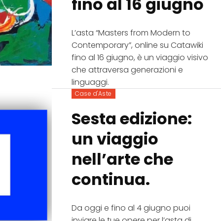
fino al 16 giugno
L’asta “Masters from Modern to
Contemporary”, online su Catawiki
fino al 16 giugno, è un viaggio visivo
che attraversa generazioni e
linguaggi.
Case d'Aste
Sesta edizione:
un viaggio
nell’arte che
continua.
Da oggi e fino al 4 giugno puoi
inviare le tue opere per l’asta di