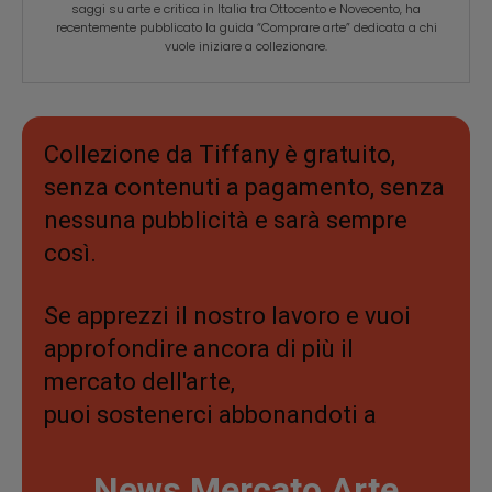
saggi su arte e critica in Italia tra Ottocento e Novecento, ha
recentemente pubblicato la guida “Comprare arte” dedicata a chi
vuole iniziare a collezionare.
Collezione da Tiffany è gratuito,
senza contenuti a pagamento, senza
nessuna pubblicità e sarà sempre
così.
Se apprezzi il nostro lavoro e vuoi
approfondire ancora di più il
mercato dell'arte,
puoi sostenerci abbonandoti a
News Mercato Arte