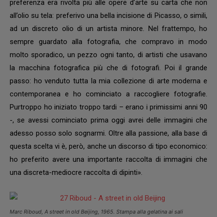
preferenza era rivolta più alle opere d’arte su carta che non
all’olio su tela: preferivo una bella incisione di Picasso, o simili,
ad un discreto olio di un artista minore. Nel frattempo, ho
sempre guardato alla fotografia, che compravo in modo
molto sporadico, un pezzo ogni tanto, di artisti che usavano
la macchina fotografica più che di fotografi. Poi il grande
passo: ho venduto tutta la mia collezione di arte moderna e
contemporanea e ho cominciato a raccogliere fotografie.
Purtroppo ho iniziato troppo tardi – erano i primissimi anni 90
-, se avessi cominciato prima oggi avrei delle immagini che
adesso posso solo sognarmi. Oltre alla passione, alla base di
questa scelta vi è, però, anche un discorso di tipo economico:
ho preferito avere una importante raccolta di immagini che
una discreta-mediocre raccolta di dipinti».
Marc Riboud,
A street in old Beijing
, 1965. Stampa alla gelatina ai sali