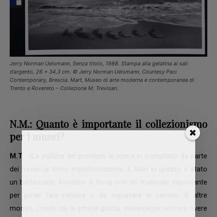
Jerry Norman Uelsmann,
Senza titolo
, 1988. Stampa alla gelatina ai sali
d’argento, 26 x 34,3 cm. ©
Jerry Norman Uelsmann
,
Courtesy Paci
Contemporary
, Brescia.
Mart, Museo di arte moderna e contemporanea di
Trento e Rovereto – Collezione M. Trevisan
.
N.M.: Quanto è importante il collezionismo
per i musei?
M.T.:
«La politica del prendere le opere in comodato da parte
dei musei la trovo importantissima. Il
Mart
in questo è stato
un battistrada. Il museo si trova con del materiale importante
per poter fare mostre o da esportare in cambio di altre
mostre. Credo sia la strada giusta, ovviamente occorre avere