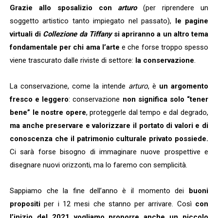
Grazie allo sposalizio con
arturo
(per riprendere un
soggetto artistico tanto impiegato nel passato),
le pagine
virtuali di
Collezione da Tiffany
si apriranno a un altro tema
fondamentale per chi ama l’arte
e che forse troppo spesso
viene trascurato dalle riviste di settore:
la conservazione
.
La conservazione, come la intende
arturo
, è
un argomento
fresco e leggero
: conservazione
non significa solo “tener
bene” le nostre opere
, proteggerle dal tempo e dal degrado,
ma anche preservare e valorizzare il portato di valori e di
conoscenza che il patrimonio culturale privato possiede.
Ci sarà forse bisogno di immaginare nuove prospettive e
disegnare nuovi orizzonti, ma lo faremo con semplicità.
Sappiamo che la fine dell’anno è il momento dei
buoni
propositi
per i 12 mesi che stanno per arrivare. Così
con
l’inizio del 2021 vogliamo proporre anche un piccolo