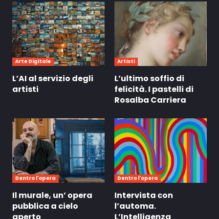
Arte Digitale
Artisti
L’AI al servizio degli
L’ultimo soffio di
artisti
felicità. I pastelli di
Rosalba Carriera
Dentro l'opera
Dentro l'opera
Il murale, un’ opera
Intervista con
pubblica a cielo
l’automa.
aperto
L’Intelligenza