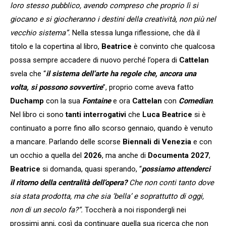
loro stesso pubblico, avendo compreso che proprio lì si
giocano e si giocheranno i destini della creatività, non più nel
vecchio sistema”.
Nella stessa lunga riflessione, che dà il
titolo e la copertina al libro,
Beatrice
è convinto che qualcosa
possa sempre accadere di nuovo perché l’opera di
Cattelan
svela che “
il sistema dell’arte ha regole che, ancora una
volta, si possono sovvertire
”, proprio come aveva fatto
Duchamp
con la sua
Fontaine
e ora
Cattelan
con
Comedian
.
Nel libro ci sono
tanti interrogativi
che
Luca Beatrice
si è
continuato a porre fino allo scorso gennaio, quando è venuto
a mancare. Parlando delle scorse
Biennali di Venezia
e con
un occhio a quella del
2026
, ma anche di
Documenta 2027
,
Beatrice
si domanda, quasi sperando, “
possiamo attenderci
il ritorno della centralità dell’opera?
Che non conti tanto dove
sia stata prodotta, ma che sia ‘bella’ e soprattutto di oggi,
non di un secolo fa?”.
Toccherà a noi rispondergli nei
prossimi anni, così da continuare quella sua ricerca che non