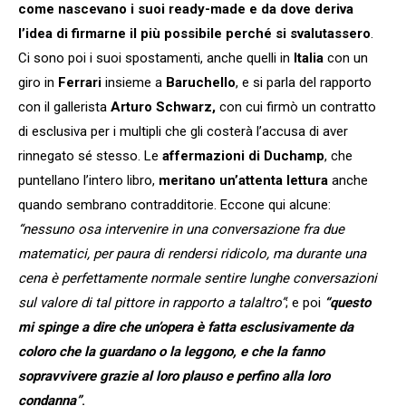
come nascevano i suoi ready-made e da dove deriva
l’idea di firmarne il più possibile perché si svalutassero
.
Ci sono poi i suoi spostamenti, anche quelli in
Italia
con un
giro in
Ferrari
insieme a
Baruchello
, e si parla del rapporto
con il gallerista
Arturo Schwarz,
con cui firmò un contratto
di esclusiva per i multipli che gli costerà l’accusa di aver
rinnegato sé stesso. Le
affermazioni di Duchamp
, che
puntellano l’intero libro,
meritano un’attenta lettura
anche
quando sembrano contradditorie. Eccone qui alcune:
“nessuno osa intervenire in una conversazione fra due
matematici, per paura di rendersi ridicolo, ma durante una
cena è perfettamente normale sentire lunghe conversazioni
sul valore di tal pittore in rapporto a talaltro”
; e poi
“questo
mi spinge a dire che un’opera è fatta esclusivamente da
coloro che la guardano o la leggono, e che la fanno
sopravvivere grazie al loro plauso e perfino alla loro
condanna”
.