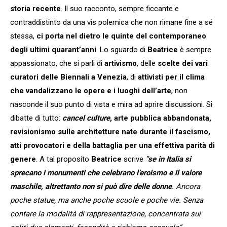
storia recente
. Il suo racconto, sempre ficcante e
contraddistinto da una vis polemica che non rimane fine a sé
stessa,
ci porta nel dietro le quinte del contemporaneo
degli ultimi quarant’anni
. Lo sguardo di
Beatrice
è sempre
appassionato, che si parli di
artivismo
, delle
scelte dei vari
curatori delle Biennali a Venezia
, di
attivisti per il clima
che vandalizzano le opere e i luoghi dell’arte
, non
nasconde il suo punto di vista e mira ad aprire discussioni. Si
dibatte di tutto:
cancel culture
, arte pubblica abbandonata,
revisionismo sulle architetture nate durante il fascismo,
atti provocatori e della battaglia per una effettiva parità di
genere
. A tal proposito
Beatrice
scrive
“
se in Italia si
sprecano i monumenti che celebrano l’eroismo e il valore
maschile, altrettanto non si può dire delle donne
. Ancora
poche statue, ma anche poche scuole e poche vie. Senza
contare la modalità di rappresentazione, concentrata sui