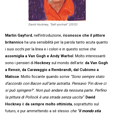
David Hockney, “Self-portrait” (2012)
Martin Gayford
, nell’introduzione,
riconosce che il pittore
britannico
ha una sensibilità per la parola tanto acuta quanto
i suoi occhi per la linea e i colori e in questo scrive che
assomiglia a Van Gogh e Andy Warhol
. Molto interessanti
sono i pensieri di
Hockney
sul mondo dell’arte:
da Van Gogh
a Renoir, da Caravaggio a Rembrandt, dal Cubismo a
Matisse
. Molto ficcante quando scrive
“Sono sempre stato
d’accordo con Bacon sull’arte astratta. Pensavo ‘Fin dove ci
si può spingere?’. Non può andare da nessuna parte. Perfino
la pittura di Pollock è una strada senza uscita”
.
David
Hockney
è
da sempre molto ottimista
, soprattutto sul
futuro, e pur ammettendo a sé stesso
che
“il mondo stia