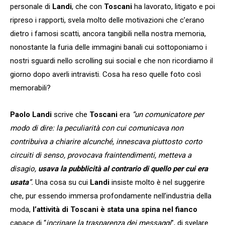
personale di
Landi
, che con
Toscani
ha lavorato, litigato e poi
ripreso i rapporti, svela molto delle motivazioni che c’erano
dietro i famosi scatti, ancora tangibili nella nostra memoria,
nonostante la furia delle immagini banali cui sottoponiamo i
nostri sguardi nello scrolling sui social e che non ricordiamo il
giorno dopo averli intravisti. Cosa ha reso quelle foto così
memorabili?
Paolo Landi
scrive che
Toscani
era
“un comunicatore per
modo di dire: la peculiarità con cui comunicava non
contribuiva a chiarire alcunché, innescava piuttosto corto
circuiti di senso, provocava fraintendimenti, metteva a
disagio,
usava la pubblicità al contrario di quello per cui era
usata
”.
Una cosa su cui
Landi
insiste molto è nel suggerire
che, pur essendo immersa profondamente nell’industria della
moda,
l’attività di Toscani
è stata una spina nel fianco
capace di “
incrinare la trasparenza dei messaggi
”, di svelare