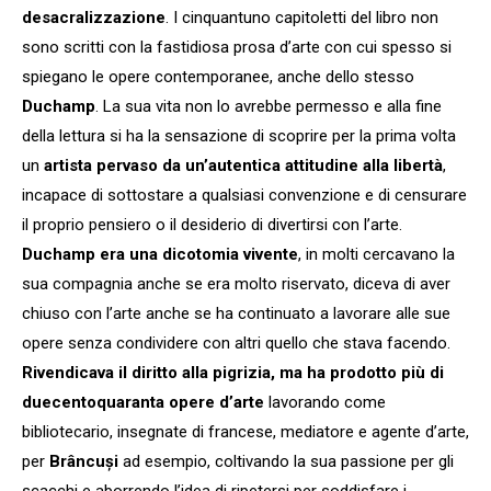
desacralizzazione
. I cinquantuno capitoletti del libro non
sono scritti con la fastidiosa prosa d’arte con cui spesso si
spiegano le opere contemporanee, anche dello stesso
Duchamp
. La sua vita non lo avrebbe permesso e alla fine
della lettura si ha la sensazione di scoprire per la prima volta
un
artista pervaso da un’autentica attitudine alla libertà
,
incapace di sottostare a qualsiasi convenzione e di censurare
il proprio pensiero o il desiderio di divertirsi con l’arte.
Duchamp era una dicotomia vivente
, in molti cercavano la
sua compagnia anche se era molto riservato, diceva di aver
chiuso con l’arte anche se ha continuato a lavorare alle sue
opere senza condividere con altri quello che stava facendo.
Rivendicava il diritto alla pigrizia, ma ha prodotto più di
duecentoquaranta opere d’arte
lavorando come
bibliotecario, insegnate di francese, mediatore e agente d’arte,
per
Brâncuși
ad esempio, coltivando la sua passione per gli
scacchi e aborrendo l’idea di ripetersi per soddisfare i