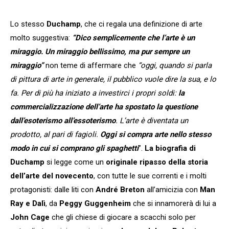
Lo stesso
Duchamp
, che ci regala una definizione di arte
molto suggestiva:
“Dico semplicemente che l’arte è un
miraggio. Un miraggio bellissimo, ma pur sempre un
miraggio”
non teme di affermare che
“oggi, quando si parla
di pittura di arte in generale, il pubblico vuole dire la sua, e lo
fa. Per di più ha iniziato a investirci i propri soldi:
la
commercializzazione dell’arte ha spostato la questione
dall’esoterismo all’essoterismo
. L’arte è diventata un
prodotto, al pari di fagioli.
Oggi si compra arte nello stesso
modo in cui si comprano gli spaghetti
”.
La biografia di
Duchamp
si legge come un
originale ripasso della storia
dell’arte del novecento
, con tutte le sue correnti e i molti
protagonisti: dalle liti con
André Breton
all’amicizia con
Man
Ray e Dalì
, da
Peggy Guggenheim
che si innamorerà di lui a
John Cage
che gli chiese di giocare a scacchi solo per