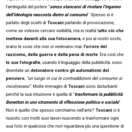
l’ambiguità del potere “
senza stancarsi di rivelare l’inganno
dell’ideologia nascosta dietro al consumo
”. Spesso si è
parlato degli scatti di
Toscani
parlando di provocazione,
come se volesse cercare visibilità, ma in realtà t
utto ciò che
metteva davanti alla sua fotocamera
, e poi ai nostri occhi,
erano le cose che non si vedevano mai:
l’orrore del
razzismo, della guerra e della pena di morte
. Era così che
le sue fotografie
, usando il linguaggio della pubblicità, sono
diventate un
detonatore
contro gli automatismi del
pensiero
,
“un luogo in cui le contraddizioni del consumo si
mostravano”.
Molte immagini di
Toscani
sono disturbanti
perché la sua intuizione è quella di “
trasformare la pubblicità
Benetton in uno strumento di riflessione politica e sociale
”.
Non è quello che spesso cerchiamo nell’arte?
Toscani
ci è
riuscito con molti suoi lavori riuscendo a trasformare ogni
sua foto in qualcosa che non riguardava più una questione di