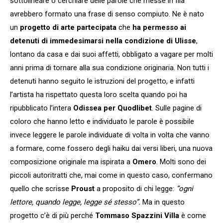
sottolineare o cerchiare delle parole che messe in fila
avrebbero formato una frase di senso compiuto. Ne è nato
un
progetto di arte partecipata
che
ha permesso ai
detenuti di immedesimarsi nella condizione di Ulisse
,
lontano da casa e dai suoi affetti, obbligato a vagare per molti
anni prima di tornare alla sua condizione originaria. Non tutti i
detenuti hanno seguito le istruzioni del progetto, e infatti
l’artista ha rispettato questa loro scelta quando poi ha
ripubblicato l’intera
Odissea per Quodlibet
. Sulle pagine di
coloro che hanno letto e individuato le parole è possibile
invece leggere le parole individuate di volta in volta che vanno
a formare, come fossero degli haiku dai versi liberi, una nuova
composizione originale ma ispirata a
Omero
. Molti sono dei
piccoli autoritratti che, mai come in questo caso, confermano
quello che scrisse
Proust
a proposito di chi legge:
“ogni
lettore, quando legge, legge sé stesso”.
Ma in questo
progetto c’è di più perché
Tommaso Spazzini Villa
è come