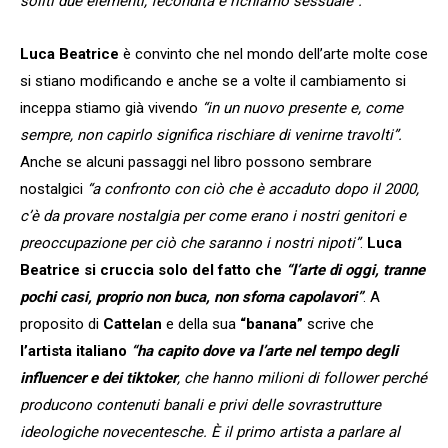
soliti due elementi, fecondità e richiamo sessuale”.
Luca Beatrice
è convinto che nel mondo dell’arte molte cose
si stiano modificando e anche se a volte il cambiamento si
inceppa stiamo già vivendo
“in un nuovo presente e, come
sempre, non capirlo significa rischiare di venirne travolti”.
Anche se alcuni passaggi nel libro possono sembrare
nostalgici
“a confronto con ciò che è accaduto dopo il 2000,
c’è da provare nostalgia per come erano i nostri genitori e
preoccupazione per ciò che saranno i nostri nipoti”
.
Luca
Beatrice
si cruccia solo del fatto che
“l’arte di oggi, tranne
pochi casi, proprio non buca, non sforna capolavori”
. A
proposito di
Cattelan
e della sua
“banana”
scrive che
l’artista italiano
“ha capito dove va l’arte nel tempo degli
influencer e dei tiktoker
, che hanno milioni di follower perché
producono contenuti banali e privi delle sovrastrutture
ideologiche novecentesche. È il primo artista a parlare al