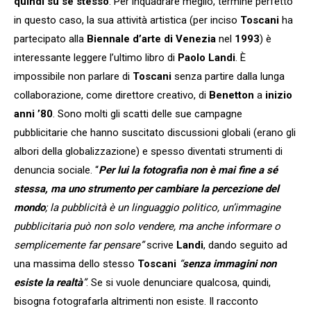
quindi su sé stesso
. Per inquadrare meglio, termine perfetto
in questo caso, la sua attività artistica (per inciso
Toscani
ha
partecipato alla
Biennale d’arte di Venezia
nel
1993
) è
interessante leggere l’ultimo libro di
Paolo Landi
. È
impossibile non parlare di
Toscani
senza partire dalla lunga
collaborazione, come direttore creativo, di
Benetton
a
inizio
anni ’80
. Sono molti gli scatti delle sue campagne
pubblicitarie che hanno suscitato discussioni globali (erano gli
albori della globalizzazione) e spesso diventati strumenti di
denuncia sociale. “
Per lui la fotografia non è mai fine a sé
stessa, ma uno strumento per cambiare la percezione del
mondo
; la pubblicità è un linguaggio politico, un’immagine
pubblicitaria può non solo vendere, ma anche informare o
semplicemente far pensare”
scrive
Landi
, dando seguito ad
una massima dello stesso
Toscani
“
senza immagini non
esiste la realtà
”
. Se si vuole denunciare qualcosa, quindi,
bisogna fotografarla altrimenti non esiste. Il racconto