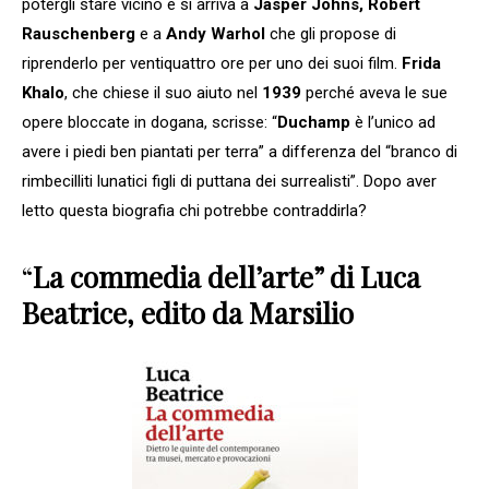
potergli stare vicino e si arriva a
Jasper Johns, Robert
Rauschenberg
e a
Andy Warhol
che gli propose di
riprenderlo per ventiquattro ore per uno dei suoi film.
Frida
Khalo
, che chiese il suo aiuto nel
1939
perché aveva le sue
opere bloccate in dogana, scrisse: “
Duchamp
è l’unico ad
avere i piedi ben piantati per terra” a differenza del “branco di
rimbecilliti lunatici figli di puttana dei surrealisti”. Dopo aver
letto questa biografia chi potrebbe contraddirla?
“
La commedia dell’arte” di Luca
Beatrice, edito da Marsilio