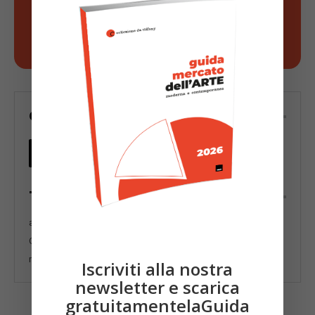
Scopri di più!
CONDIVIDI
TAGS
arte contemporanea
C+N Gallery CANEPANERI
Collezione da Tiffany
collezionismo
Korotkova
mercato
Mondino
Iscriviti alla nostra
newsletter e scarica
gratuitamentelaGuida