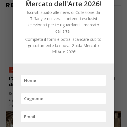
Mercato dell'Arte 2026!
RECENTI
Iscriviti subito alle news di Collezione da
Tiffany e riceverai contenuti esclusivi
selezionati per te riguardanti il mercato
dell'arte.
Completa il form e potrai scaricare subito
gratuitamente la nuova Guida Mercato
dell'Arte 2026!
Case d'Aste
I top lot di Wannenes: una nuova traiettoria
di collezionismo e ricerca
Scopri i top lot Wannenes: da Mitoraj a Gio Ponti, le
aggiudicazioni che raccontano l'evoluzione del
mercato dell'arte e del design.