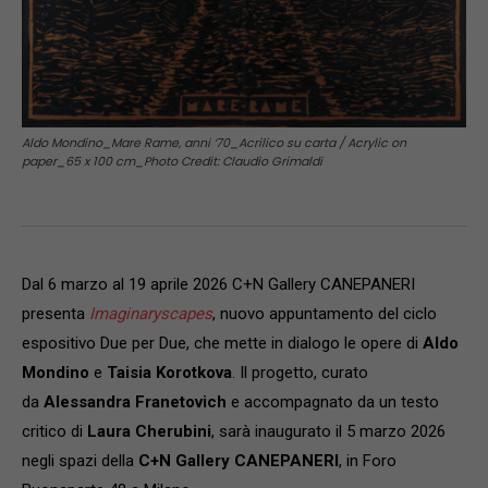
Aldo Mondino_Mare Rame, anni ‘70_Acrilico su carta / Acrylic on
paper_65 x 100 cm_Photo Credit: Claudio Grimaldi
Dal 6 marzo al 19 aprile 2026 C+N Gallery CANEPANERI
presenta
Imaginaryscapes
, nuovo appuntamento del ciclo
espositivo Due per Due, che mette in dialogo le opere di
Aldo
Mondino
e
Taisia Korotkova
. Il progetto, curato
da
Alessandra Franetovich
e accompagnato da un testo
critico di
Laura Cherubini
, sarà inaugurato il 5 marzo 2026
negli spazi della
C+N Gallery CANEPANERI
, in Foro