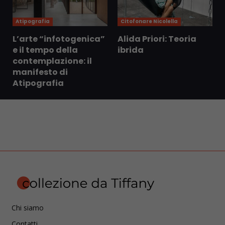
Atipografia
Citofonare Nicolella
L’arte “infotogenica”
Alida Priori: Teoria
e il tempo della
ibrida
contemplazione: il
manifesto di
Atipografia
Chi siamo
Contatti