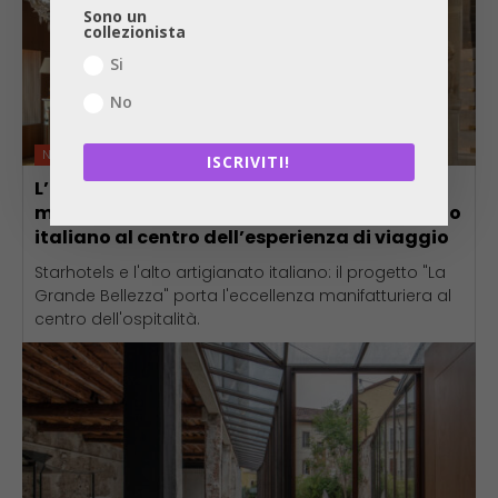
Sono un
collezionista
Si
No
News
ISCRIVITI!
L’ospitalità del futuro? Quella degli hotel
mecenati Starhotels porta l’alto artigianato
italiano al centro dell’esperienza di viaggio
Starhotels e l'alto artigianato italiano: il progetto "La
Grande Bellezza" porta l'eccellenza manifatturiera al
centro dell'ospitalità.