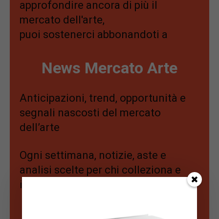
approfondire ancora di più il
mercato dell'arte,
puoi sostenerci abbonandoti a
News Mercato Arte
Anticipazioni, trend, opportunità e
segnali nascosti del mercato
dell’arte
Ogni settimana, notizie, aste e
analisi scelte per chi colleziona e
investe con strategia.