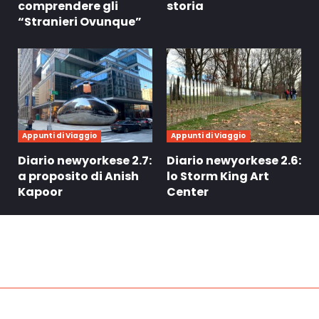
comprendere gli
storia
“Stranieri Ovunque”
Appunti di Viaggio
Appunti di Viaggio
Diario newyorkese 2.7:
Diario newyorkese 2.6:
a proposito di Anish
lo Storm King Art
Kapoor
Center