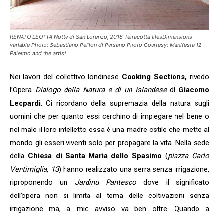
RENATO LEOTTA Notte di San Lorenzo, 2018 Terracotta tilesDimensions
variable Photo: Sebastiano Pellion di Persano Photo Courtesy: Manifesta 12
Palermo and the artist
Nei lavori del collettivo londinese
Cooking Sections,
rivedo
l’Opera
Dialogo della Natura e di un Islandese
di
Giacomo
Leopardi
. Ci ricordano della supremazia della natura sugli
uomini che per quanto essi cerchino di impiegare nel bene o
nel male il loro intelletto essa è una madre ostile che mette al
mondo gli esseri viventi solo per propagare la vita. Nella sede
della
Chiesa di Santa Maria dello Spasimo
(
piazza Carlo
Ventimiglia, 13
) hanno realizzato una serra senza irrigazione,
riproponendo un
Jardinu Pantesco
dove il significato
dell’opera non si limita al tema delle coltivazioni senza
irrigazione ma, a mio avviso va ben oltre. Quando a