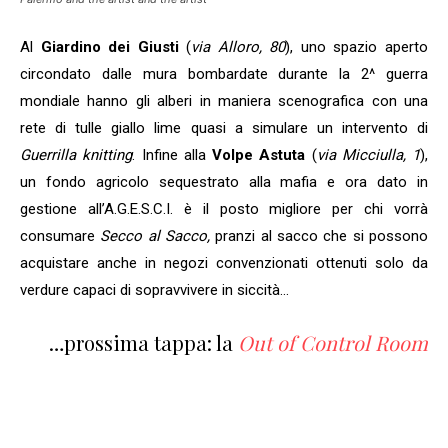
Al
Giardino dei Giusti
(
via Alloro, 80
), uno spazio aperto
circondato dalle mura bombardate durante la 2^ guerra
mondiale hanno gli alberi in maniera scenografica con una
rete di tulle giallo lime quasi a simulare un intervento di
Guerrilla knitting
. Infine alla
Volpe Astuta
(
via Micciulla, 1
),
un fondo agricolo sequestrato alla mafia e ora dato in
gestione all’A.G.E.S.C.I. è il posto migliore per chi vorrà
consumare
Secco al Sacco,
pranzi al sacco che si possono
acquistare anche in negozi convenzionati ottenuti solo da
verdure capaci di sopravvivere in siccità…
…prossima tappa: la
Out of Control Room