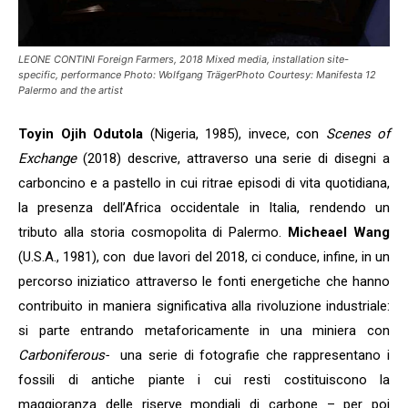
LEONE CONTINI Foreign Farmers, 2018 Mixed media, installation site-
specific, performance Photo: Wolfgang TrägerPhoto Courtesy: Manifesta 12
Palermo and the artist
Toyin Ojih Odutola
(Nigeria, 1985), invece, con
Scenes of
Exchange
(2018) descrive, attraverso una serie di disegni a
carboncino e a pastello in cui ritrae episodi di vita quotidiana,
la presenza dell’Africa occidentale in Italia, rendendo un
tributo alla storia cosmopolita di Palermo.
Micheael Wang
(U.S.A., 1981), con due lavori del 2018, ci conduce, infine, in un
percorso iniziatico attraverso le fonti energetiche che hanno
contribuito in maniera significativa alla rivoluzione industriale:
si parte entrando metaforicamente in una miniera con
Carboniferous-
una serie di fotografie che rappresentano i
fossili di antiche piante i cui resti costituiscono la
maggioranza delle riserve mondiali di carbone – per poi