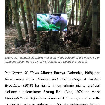
ZHENG BO Pteridophilia 1, 2016 – ongoing Video Duration 17min 14sec Photo:
Wolfgang TrägerPhoto Courtesy: Manifesta 12 Palermo and the artist
Per
Garden Of Flows
Alberto Baraya
(Colombia, 1968) con
New Herbs from Palermo and Surroundings.
A Sicilian
Expedition
(2018) ha riunito in un erbario piante artificiali
siciliane e palermitane.
Zheng Bo
(Cina, 1974) nel video
Pteidophilla
(2016)(vietato ai minori di 16 anni) mostra sette
giovani che camminando in una foresta instaurano relazioni