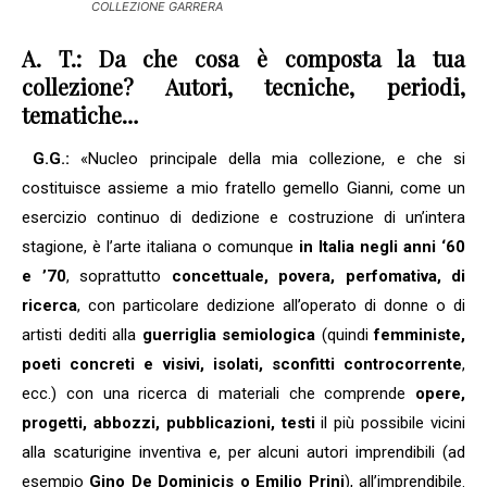
COLLEZIONE GARRERA
A. T.: Da che cosa è composta la tua
collezione? Autori, tecniche, periodi,
tematiche…
G.G.:
«Nucleo principale della mia collezione, e che si
costituisce assieme a mio fratello gemello Gianni, come un
esercizio continuo di dedizione e costruzione di un’intera
stagione, è l’arte italiana o comunque
in Italia negli anni ‘60
e ’70
, soprattutto
concettuale, povera, perfomativa, di
ricerca
, con particolare dedizione all’operato di donne o di
artisti dediti alla
guerriglia semiologica
(quindi
femministe,
poeti concreti e visivi, isolati, sconfitti controcorrente
,
ecc.) con una ricerca di materiali che comprende
opere,
progetti, abbozzi, pubblicazioni, testi
il più possibile vicini
alla scaturigine inventiva e, per alcuni autori imprendibili (ad
esempio
Gino De Dominicis o Emilio Prini
), all’imprendibile.