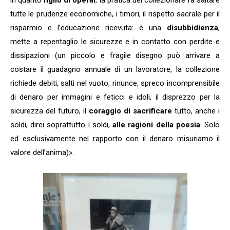
in quanto
figlio di operai
, la pratica del collezionare fa saltare
tutte le prudenze economiche, i timori, il rispetto sacrale per il
risparmio e l’educazione ricevuta: è una
disubbidienza
,
mette a repentaglio le sicurezze e in contatto con perdite e
dissipazioni (un piccolo e fragile disegno può arrivare a
costare il guadagno annuale di un lavoratore, la collezione
richiede debiti, salti nel vuoto, rinunce, spreco incomprensibile
di denaro per immagini e feticci e idoli, il disprezzo per la
sicurezza del futuro, il
coraggio di sacrificare
tutto, anche i
soldi, direi soprattutto i soldi,
alle ragioni della poesia
. Solo
ed esclusivamente nel rapporto con il denaro misuriamo il
valore dell’anima)».