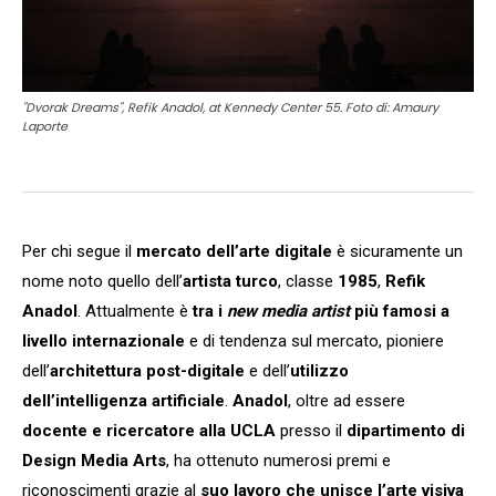
"Dvorak Dreams", Refik Anadol, at Kennedy Center 55. Foto di: Amaury
Laporte
Per chi segue il
mercato dell’arte digitale
è sicuramente un
nome noto quello dell’
artista turco
, classe
1985
,
Refik
Anadol
. Attualmente è
tra i
new media artist
più famosi a
livello internazionale
e di tendenza sul mercato, pioniere
dell’
architettura post-digitale
e dell’
utilizzo
dell’intelligenza artificiale
.
Anadol
, oltre ad essere
docente e ricercatore alla UCLA
presso il
dipartimento di
Design Media Arts
, ha ottenuto numerosi premi e
riconoscimenti grazie al
suo lavoro che unisce l’arte visiva