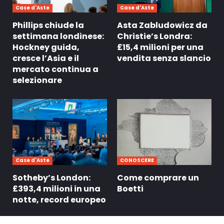
Case d'Aste
Case d'Aste
Phillips chiude la
Asta Zabludowicz da
settimana londinese:
Christie’s Londra:
Hockney guida,
£15,4 milioni per una
cresce l’Asia e il
vendita senza slancio
mercato continua a
selezionare
Case d'Aste
CONOSCERE
Sotheby’s London:
Come comprare un
£393,4 milioni in una
Boetti
notte, record europeo