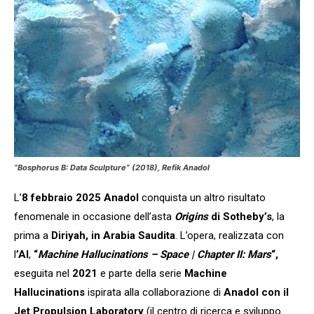
“
Bosphorus B: Data Sculpture”
(2018), Refik Anadol
L’
8 febbraio 2025 Anadol
conquista un altro risultato
fenomenale in occasione dell’asta
Origins
di Sotheby’s
, la
prima a
Diriyah, in Arabia Saudita
. L’opera, realizzata con
l
’AI
,
“
Machine Hallucinations – Space | Chapter II: Mars
“,
eseguita nel
2021
e parte della serie
Machine
Hallucinations
ispirata alla collaborazione di
Anadol con il
Jet Propulsion Laboratory
(il centro di ricerca e sviluppo