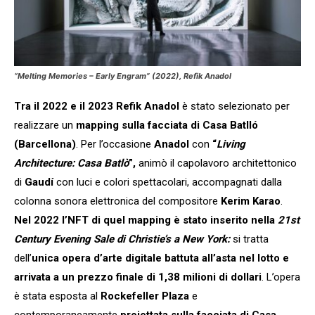
“
Melting Memories – Early Engram
”
(2022), Refik Anadol
Tra il 2022 e il 2023 Refik Anadol
è stato selezionato per
realizzare un
mapping sulla facciata di Casa Batlló
(Barcellona)
. Per l’occasione
Anadol
con
“
Living
Architecture: Casa Batlò
”,
animò il capolavoro architettonico
di
Gaudí
con luci e colori spettacolari, accompagnati dalla
colonna sonora elettronica del compositore
Kerim Karao
.
Nel 2022 l’NFT di quel mapping è stato inserito nella
21st
Century Evening Sale di Christie’s a New York:
si tratta
dell’
unica opera d’arte digitale battuta all’asta nel lotto e
arrivata a un prezzo finale di 1,38 milioni di dollari
. L’opera
è stata esposta al
Rockefeller Plaza
e
contemporaneamente
proiettata sulla facciata di Casa