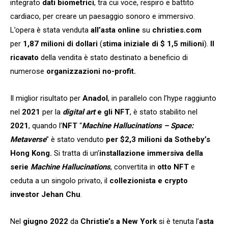
integrato
dati biometrici
, tra cui voce, respiro e battito
cardiaco, per creare un paesaggio sonoro e immersivo.
L’opera è stata venduta
all’asta online
su
christies.com
per
1,87 milioni di dollari
(
stima iniziale di $ 1,5 milioni
).
Il
ricavato
della vendita è stato destinato a beneficio di
numerose
organizzazioni no-profit.
Il miglior risultato per
Anadol
, in parallelo con l’hype raggiunto
nel
2021
per la
digital art
e gli NFT
, è stato stabilito nel
2021
, quando l’
NFT
“
Machine Hallucinations – Space:
Metaverse
” è stato venduto
per $2,3 milioni da Sotheby’s
Hong Kong.
Si tratta di un’
installazione immersiva della
serie
Machine Hallucinations
, convertita in
otto NFT
e
ceduta a un singolo privato, il
collezionista e crypto
investor
Jehan Chu
.
Nel
giugno 2022
da
Christie’s a New York
si è tenuta l’
asta