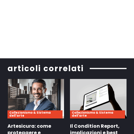
articoli correlati
Collezionismo & Sistema
Collezionismo & Sistema
dell'arte
dell'arte
Artesicura: come
Il Condition Report,
proteggere e
implicazioni e best