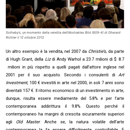
Sotheby’s, un momento della vendita dell’Abstraktes Bild (809-4) di Gherard
Richter il 12 ottobre 2012
Un altro esempio è la vendita, nel 2007 da
Christie’s
, da parte
di Hugh Grant, della
Liz
di Andy Warhol a 23.7 milioni di $: 8.7
milioni in più rispetto a quelli pagati dall’attore inglese nel
2001 per il suo acquisto. Secondo i consulenti di
Art
Investment
, 100 € investiti in arte nel 2000, in soli 7 anni sono
diventati 157 €. Il ritorno economico di un investimento in arte,
dunque, risulta essere mediamente del 5.8% e per l’arte
contemporanea addirittura il 9.8%. Questo perché il
contemporaneo ha margini di crescita sicuramente superiori
agli
Old Master
. Anche se, la natura volatile dell’arte
contemporanea la fa essere difficilmente controllabile. E