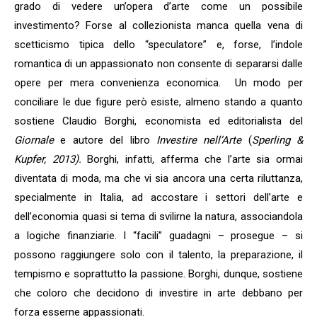
grado di vedere un’opera d’arte come un possibile
investimento? Forse al collezionista manca quella vena di
scetticismo tipica dello “speculatore” e, forse, l’indole
romantica di un appassionato non consente di separarsi dalle
opere per mera convenienza economica. Un modo per
conciliare le due figure però esiste, almeno stando a quanto
sostiene Claudio Borghi, economista ed editorialista del
Giornale
e autore del libro
Investire nell’Arte
(
Sperling &
Kupfer, 2013).
Borghi, infatti
,
afferma che l’arte sia ormai
diventata di moda, ma che vi sia ancora una certa riluttanza,
specialmente in Italia, ad accostare i settori dell’arte e
dell’economia quasi si tema di svilirne la natura, associandola
a logiche finanziarie. I “facili” guadagni – prosegue – si
possono raggiungere solo con il talento, la preparazione, il
tempismo e soprattutto la passione. Borghi, dunque, sostiene
che coloro che decidono di investire in arte debbano per
forza esserne appassionati.