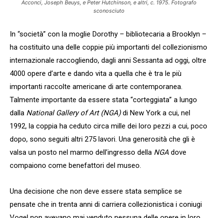
Acconci, Joseph Beuys, e Peter Hutchinson, e altri, c. 1975. Fotografo
sconosciuto
In “società” con la moglie Dorothy – bibliotecaria a Brooklyn –
ha costituito una delle coppie più importanti del collezionismo
internazionale raccogliendo, dagli anni Sessanta ad oggi, oltre
4000 opere d’arte e dando vita a quella che è tra le più
importanti raccolte americane di arte contemporanea.
Talmente importante da essere stata “corteggiata” a lungo
dalla
National Gallery of Art (NGA)
di New York a cui, nel
1992, la coppia ha ceduto circa mille dei loro pezzi a cui, poco
dopo, sono seguiti altri 275 lavori. Una generosità che gli è
valsa un posto nel marmo dell’ingresso della
NGA
dove
compaiono come benefattori del museo.
Una decisione che non deve essere stata semplice se
pensate che in trenta anni di carriera collezionistica i coniugi
Vogel non avevano mai venduto nessuna delle opere in loro