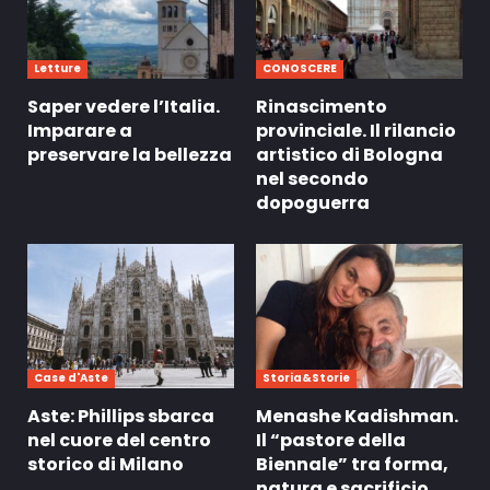
Letture
CONOSCERE
Saper vedere l’Italia.
Rinascimento
Imparare a
provinciale. Il rilancio
preservare la bellezza
artistico di Bologna
nel secondo
dopoguerra
Case d'Aste
Storia&Storie
Aste: Phillips sbarca
Menashe Kadishman.
nel cuore del centro
Il “pastore della
storico di Milano
Biennale” tra forma,
natura e sacrificio.