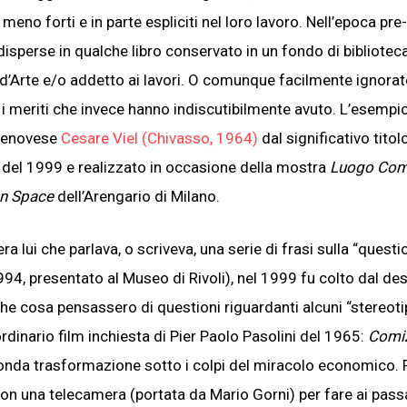
eno forti e in parte espliciti nel loro lavoro. Nell’epoca pre-
disperse in qualche libro conservato in un fondo di bibliotec
d’Arte e/o addetto ai lavori. O comunque facilmente ignorat
i i meriti che invece hanno indiscutibilmente avuto. L’esempi
 genovese
Cesare Viel (Chivasso, 1964)
dal significativo titol
o del 1999 e realizzato in occasione della mostra
Luogo Co
n Space
dell’Arengario di Milano.
 era lui che parlava, o scriveva, una serie di frasi sulla “questi
1994, presentato al Museo di Rivoli), nel 1999 fu colto dal de
che cosa pensassero di questioni riguardanti alcuni “stereotip
ordinario film inchiesta di Pier Paolo Pasolini del 1965:
Comi
fonda trasformazione sotto i colpi del miracolo economico. P
 con una telecamera (portata da Mario Gorni) per fare ai pass