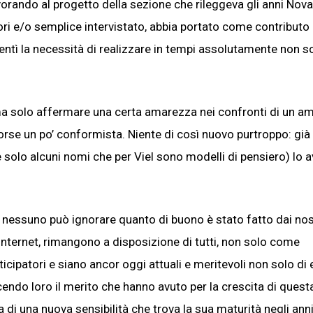
orando al progetto della sezione che rileggeva gli anni Novan
vori e/o semplice intervistato, abbia portato come contributo 
entì la necessità di realizzare in tempi assolutamente non s
, ma solo affermare una certa amarezza nei confronti di un a
e forse un po’ conformista. Niente di così nuovo purtroppo: già
re solo alcuni nomi che per Viel sono modelli di pensiero) lo
: nessuno può ignorare quanto di buono è stato fatto dai nos
 a internet, rimangono a disposizione di tutti, non solo come
icipatori e siano ancor oggi attuali e meritevoli non solo di
scendo loro il merito che hanno avuto per la crescita di quest
a di una nuova sensibilità che trova la sua maturità negli ann