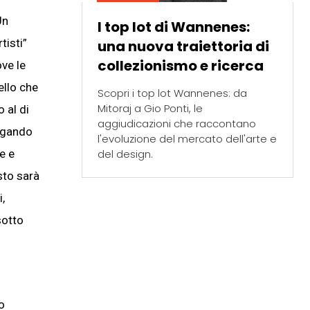
Un
I top lot di Wannenes:
tisti”
una nuova traiettoria di
collezionismo e ricerca
ove le
ello che
Scopri i top lot Wannenes: da
Mitoraj a Gio Ponti, le
 al di
aggiudicazioni che raccontano
pagando
l'evoluzione del mercato dell'arte e
del design.
e e
sto sarà
,
sotto
no