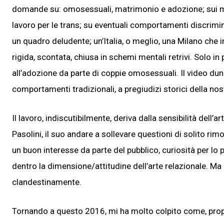
domande su: omosessuali, matrimonio e adozione; sui masc
lavoro per le trans; su eventuali comportamenti discrimin
un quadro deludente; un’Italia, o meglio, una Milano ch
rigida, scontata, chiusa in schemi mentali retrivi. Solo i
all’adozione da parte di coppie omosessuali. Il video dun
comportamenti tradizionali, a pregiudizi storici della no
Il lavoro, indiscutibilmente, deriva dalla sensibilità dell’
Pasolini, il suo andare a sollevare questioni di solito ri
un buon interesse da parte del pubblico, curiosità per lo 
dentro la dimensione/attitudine dell’arte relazionale. Ma n
clandestinamente.
Tornando a questo 2016, mi ha molto colpito come, propr