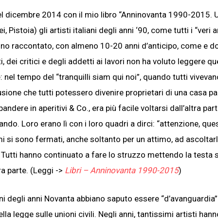
l dicembre 2014 con il mio libro “Anninovanta 1990-2015. 
Pistoia) gli artisti italiani degli anni ‘90, come tutti i “veri ar
i hanno raccontato, con almeno 10-20 anni d’anticipo, come e d
dei critici e degli addetti ai lavori non ha voluto leggere qu
: nel tempo del “tranquilli siam qui noi”, quando tutti vivevano
illusione che tutti potessero divenire proprietari di una casa 
re in aperitivi & Co., era più facile voltarsi dall’altra part
ndo. Loro erano lì con i loro quadri a dirci: “attenzione, que
mi si sono fermati, anche soltanto per un attimo, ad ascoltarli
 Tutti hanno continuato a fare lo struzzo mettendo la testa 
ra parte. (Leggi ->
Libri – Anninovanta 1990-2015
)
liani degli anni Novanta abbiano saputo essere “d’avanguardia”
la legge sulle unioni civili. Negli anni, tantissimi artisti han