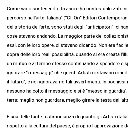
Come vado sostenendo da anni e ho contestualizzato ne
percorso nell’arte italiana” (“Gli Ori” Editori Contemporanei, 
della storia dell’arte, sono stati degli “anticipatori”; c
cose stavano andando. La maggior parte dei collezionisti, 
essi, con le loro opere, ci stavano dicendo. Non era facile
sopra delle loro reali possibilità, quando si era creata l’
un mutuo e al tempo stesso continuando a spendere e spande
ignorare “i messaggi” che questi Artisti ci stavano manda
il futuro”; e noi ignoravamo tali avvertimenti. In pochissi
nessuno ha colto il messaggio e si è “messo in guardia”.
terra: meglio non guardare, meglio girare la testa dall’alt
E una delle tante testimonianza di quanto gli Artisti ita
rispetto alla cultura del paese, è proprio l’approvazione del