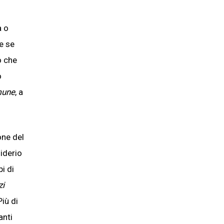
a o
e se
o che
o
mune
, a
one del
siderio
i di
zi
iù di
anti