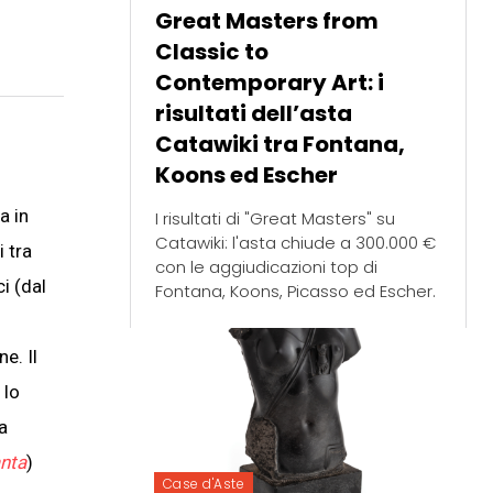
Great Masters from
Classic to
Contemporary Art: i
risultati dell’asta
Catawiki tra Fontana,
Koons ed Escher
a in
I risultati di "Great Masters" su
Catawiki: l'asta chiude a 300.000 €
i tra
con le aggiudicazioni top di
i (dal
Fontana, Koons, Picasso ed Escher.
e. Il
 lo
a
anta
)
Case d'Aste