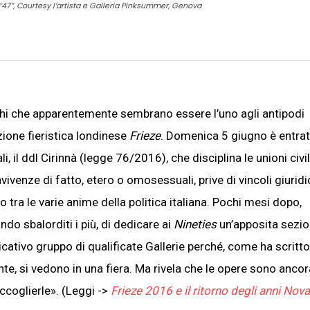
0’47’’, Courtesy l’artista e Galleria Pinksummer, Genova
ghi che apparentemente sembrano essere l’uno agli antipodi
azione fieristica londinese
Frieze
. Domenica 5 giugno è entrat
li, il ddl Cirinnà (legge 76/2016), che disciplina le unioni civil
venze di fatto, etero o omosessuali, prive di vincoli giuridic
a le varie anime della politica italiana. Pochi mesi dopo,
ndo sbalorditi i più, di dedicare ai
Nineties
un’apposita sezion
ativo gruppo di qualificate Gallerie perché, come ha scritto
te, si vedono in una fiera. Ma rivela che le opere sono ancor
ccoglierle». (Leggi ->
Frieze 2016 e il ritorno degli anni Nov