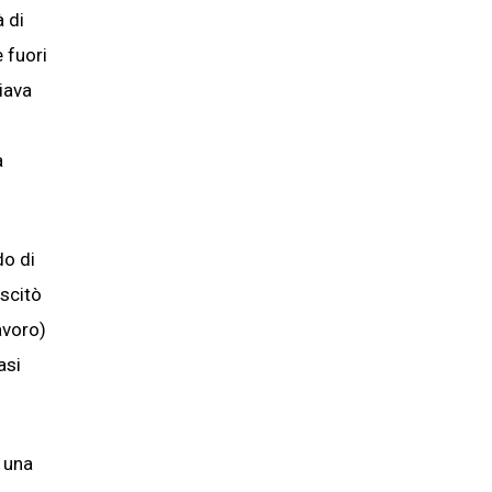
 di
 fuori
iava
a
do di
uscitò
avoro)
asi
n una