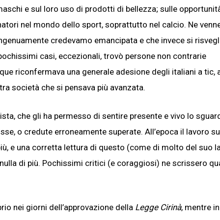
hi e sul loro uso di prodotti di bellezza; sulle opportunità
atori nel mondo dello sport, soprattutto nel calcio. Ne venne
e ingenuamente credevamo emancipata e che invece si risvegl
n pochissimi casi, eccezionali, trovò persone non contrarie
que riconfermava una generale adesione degli italiani a tic, 
stra società che si pensava più avanzata.
artista, che gli ha permesso di sentire presente e vivo lo sguar
mosse, o credute erroneamente superate. All’epoca il lavoro s
più, e una corretta lettura di questo (come di molto del suo l
ulla di più. Pochissimi critici (e coraggiosi) ne scrissero qu
io nei giorni dell’approvazione della
Legge Cirinà
, mentre i