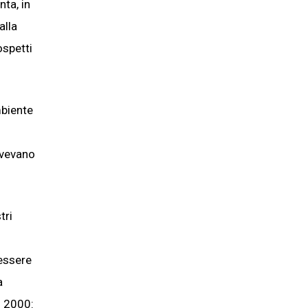
ta, in
alla
ospetti
mbiente
 avevano
tri
 essere
a
i 2000: