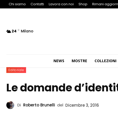
Chi siamo
Contatti
Lavora con noi
Shop
Rimani aggiorn
24
Milano
C
NEWS
MOSTRE
COLLEZIONI
Editoriale
Le domande d’identi
Di
Roberto Brunelli
del
Dicembre 3, 2016