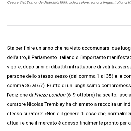
Cesare Viel, Domande d’identità, 1999, video, colore, sonoro, lingua: italiano, 1
Sta per finire un anno che ha visto accomunarsi due luo
dell’altro, il Parlamento Italiano e l’importante manifest
vigore, dopo anni di dibattiti infruttuosi e di veti trasversa
persone dello stesso sesso (dal comma 1 al 35) e le convi
comma 36 al 67). Frutto di un lunghissimo compromesso tr
l’edizione di
Frieze London
(6-9 ottobre) ha scelto, lascia
curatore Nicolas Trembley ha chiamato a raccolta un indic
stesso curatore: «Non è il genere di cose che, normalmen
attuali e che il mercato è adesso finalmente pronto per a