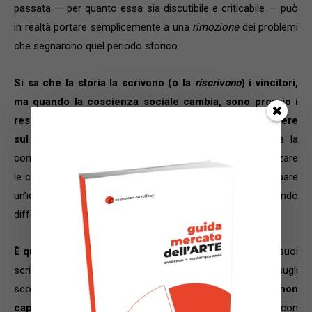
passata — per quanto essa sia discutibile e criticabile — può
in realtà portare semplicemente a una
rimozione
dei problemi
che segnarono quel periodo storico.
Si sa che la storia la scrivono (o la
riscrivono
) i vincitori,
ma quando la coscienza sociale cambia, sono proprio i
residui celebrativi delle epoche passate a farci riflettere
sul mutamento dei valori.
Non è il manicheismo, ma la
conoscenza e il
dibattito
dialettico che possono influenzare
le coscienze, portando le persone a ragionare e a sviluppare
un’idea diversa dei fatti, confrontando visioni del mondo
differenti.
È quello che aveva capito Pier Paolo Pasolini
in alcuni suoi
scritti “scomodi” (a partire dalla famigerata poesia sugli
scontri di Valle Giulia del marzo 1968);
è quello che non
capiscono registi come Ken Loach o Michael Moore
con