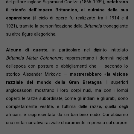
del pittore inglese Sigismund Goetze (1866-1939),
celebrano
il trionfo dell’Impero Britannico, al culmine della sua
espansione
(il ciclo di opere fu realizzato tra il 1914 e il
1921), tramite la personificazione della
Britannia
troneggiante
su altre figure allegoriche.
Alcune di queste
, in particolare nel dipinto intitolato
Britannia Mater Colonorum
, rappresentano i dominii inglesi
dell’epoca con posture o abbigliamenti che — secondo lo
storico Alexander Mirkovic —
mostrerebbero «la visione
razziale del mondo della Gran Bretagna
. I superiori
anglosassoni mostrano i loro corpi nudi, ma con i lombi
coperti; le razze subordinate, come gli indiani e gli arabi, sono
completamente vestite, e l’ultima delle razze, quella degli
africani, è rappresentata da un bambino nudo. Qui abbiamo
una meta-narrativa razziale chiaramente impressa sul corpo».