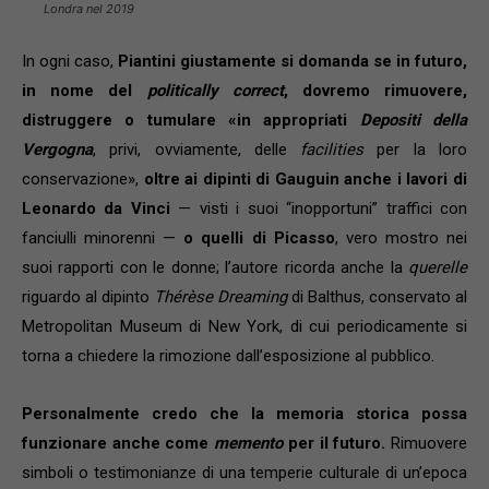
Londra nel 2019
In ogni caso,
Piantini giustamente si domanda se in futuro,
in nome del
politically correct
, dovremo rimuovere,
distruggere o tumulare «in appropriati
Depositi della
Vergogna
, privi, ovviamente, delle
facilities
per la loro
conservazione»,
oltre ai dipinti di Gauguin anche i lavori di
Leonardo da Vinci
— visti i suoi “inopportuni” traffici con
fanciulli minorenni —
o quelli di Picasso
, vero mostro nei
suoi rapporti con le donne; l’autore ricorda anche la
querelle
riguardo al dipinto
Thérèse Dreaming
di Balthus, conservato al
Metropolitan Museum di New York, di cui periodicamente si
torna a chiedere la rimozione dall’esposizione al pubblico.
Personalmente credo che la memoria storica possa
funzionare anche come
memento
per il futuro.
Rimuovere
simboli o testimonianze di una temperie culturale di un’epoca