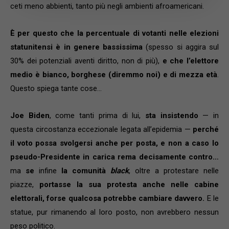
ceti meno abbienti, tanto più negli ambienti afroamericani.
È per questo che la percentuale di votanti nelle elezioni
statunitensi è in genere bassissima
(spesso si aggira sul
30% dei potenziali aventi diritto, non di più),
e che l’elettore
medio è bianco, borghese (diremmo noi) e di mezza età
.
Questo spiega tante cose…
Joe Biden
, come tanti prima di lui,
sta insistendo
— in
questa circostanza eccezionale legata all’epidemia —
perché
il voto possa svolgersi anche per posta, e non a caso lo
pseudo-Presidente in carica rema decisamente contro…
ma
se
infine
la comunità
black
, oltre a protestare nelle
piazze,
portasse la sua protesta anche nelle cabine
elettorali, forse qualcosa potrebbe cambiare davvero.
E le
statue, pur rimanendo al loro posto, non avrebbero nessun
peso politico.