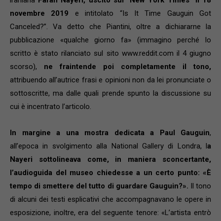
novembre 2019
e intitolato “Is It Time Gauguin Got
Canceled?”. Va detto che Piantini, oltre a dichiararne la
pubblicazione «qualche giorno fa» (immagino perché lo
scritto è stato rilanciato sul sito www.reddit.com il 4 giugno
scorso),
ne fraintende poi completamente il tono,
attribuendo all’autrice frasi e opinioni non da lei pronunciate o
sottoscritte, ma dalle quali prende spunto la discussione su
cui è incentrato l’articolo.
In margine a una mostra dedicata a Paul Gauguin
,
all’epoca in svolgimento alla National Gallery di Londra, l
a
Nayeri sottolineava come, in maniera sconcertante,
l’audioguida del museo chiedesse a un certo punto: «È
tempo di smettere del tutto di guardare Gauguin?».
Il tono
di alcuni dei testi esplicativi che accompagnavano le opere in
esposizione, inoltre, era del seguente tenore: «L’artista entrò