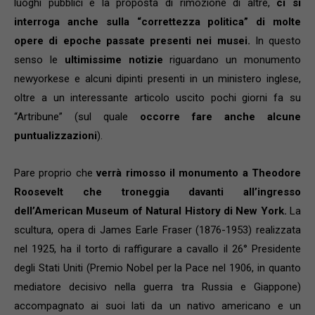
luoghi pubblici e la proposta di rimozione di altre,
ci si
interroga anche sulla “correttezza politica” di molte
opere di epoche passate presenti nei musei.
In questo
senso le
ultimissime notizie
riguardano un monumento
newyorkese e alcuni dipinti presenti in un ministero inglese,
oltre a un interessante articolo uscito pochi giorni fa su
“Artribune” (sul quale
occorre fare anche alcune
puntualizzazioni
).
Pare proprio che
verrà rimosso il monumento a Theodore
Roosevelt che troneggia davanti all’ingresso
dell’American Museum of Natural History di New York.
La
scultura, opera di James Earle Fraser (1876-1953) realizzata
nel 1925, ha il torto di raffigurare a cavallo il 26° Presidente
degli Stati Uniti (Premio Nobel per la Pace nel 1906, in quanto
mediatore decisivo nella guerra tra Russia e Giappone)
accompagnato ai suoi lati da un nativo americano e un