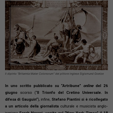
Il dipinto “Britannia Mater Colonorum” del pittore inglese Sigismund Goetze
In uno scritto pubblicato su “Artribune”
online
del 26
giugno
scorso (“
Il Trionfo del Cretino Universale. In
difesa di Gauguin”
), infine,
Stefano Piantini si è ricollegato
a un articolo della giornalista
culturale e musicista anglo-
iraniana
Farah Nayeri, uscito sul “New York Times” il 18