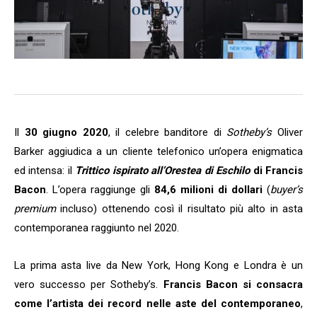
Il
30 giugno 2020
, il celebre banditore di
Sotheby’s
Oliver
Barker aggiudica a un cliente telefonico un’opera enigmatica
ed intensa: il
Trittico ispirato all’Orestea di Eschilo
di Francis
Bacon
. L’opera raggiunge gli
84,6 milioni di dollari
(
buyer’s
premium
incluso) ottenendo così il risultato più alto in asta
contemporanea raggiunto nel 2020.
La prima asta live da New York, Hong Kong e Londra è un
vero successo per Sotheby’s.
Francis Bacon si consacra
come l’artista dei record nelle aste del contemporaneo
,