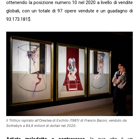
ottenendo la posizione numero 10 nel 2020 a livello di vendite
globali, con un totale di 97 opere vendute e un guadagno di
93.173.181$.
Il
Trittico ispirato all’Orestea di Eschilo
(1981) di Francis Bacon, venduto da
Sotheby’s a 84,6 milioni di dollari nel 2020.
Artista maledetto e controverso
, la sua vita è un