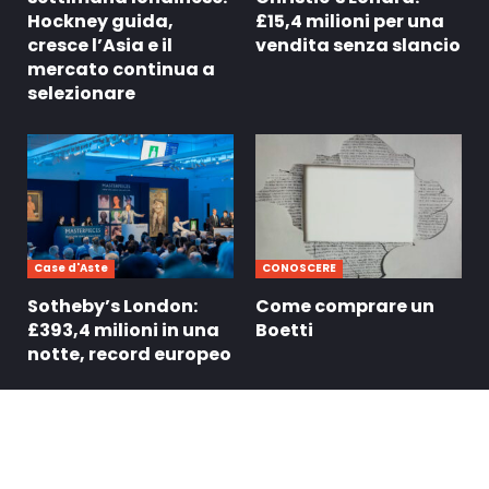
Hockney guida,
£15,4 milioni per una
cresce l’Asia e il
vendita senza slancio
mercato continua a
selezionare
Case d'Aste
CONOSCERE
Sotheby’s London:
Come comprare un
£393,4 milioni in una
Boetti
notte, record europeo