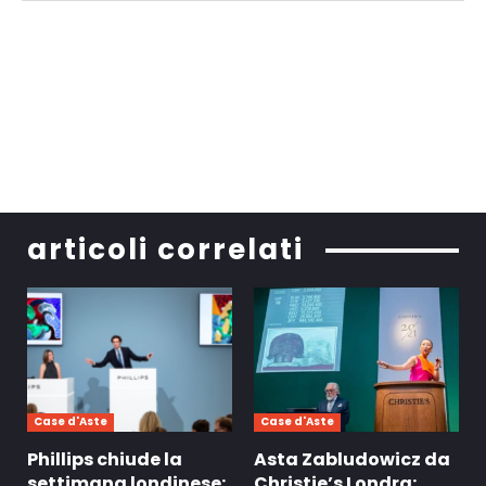
articoli correlati
Case d'Aste
Case d'Aste
Phillips chiude la
Asta Zabludowicz da
settimana londinese:
Christie’s Londra: