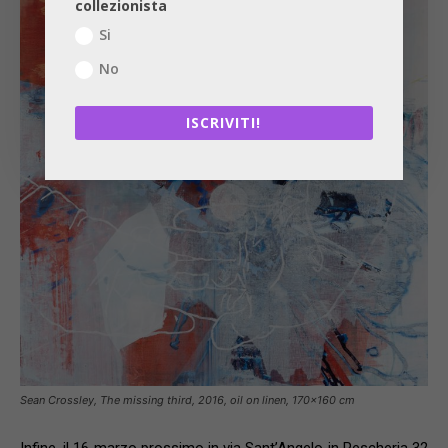
collezionista
Si
No
ISCRIVITI!
Sean Crossley, The missing third, 2016, oil on linen, 170×160 cm