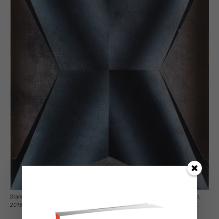
Stanislao Di Giugno, Sembra impossibile trovare quello che stavi cercando,
2015 Acrilico, gesso e pittura spray su juta 23 3/5 × 19 7/10 in 60 × 50 cm.