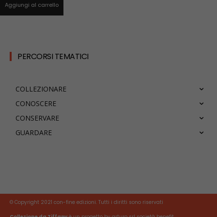
Aggiungi al carrello
PERCORSI TEMATICI
COLLEZIONARE
CONOSCERE
CONSERVARE
GUARDARE
© Copyright 2021 con-fine edizioni. Tutti i diritti sono riservati
Collezione da Tiffany
è un progetto by arturo srl società benefit