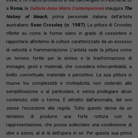
Infine, il 16 marzo prossimo in via Sant’Angelo in Pescheria 32
a
Roma
, la
Galleria Anna Marra Contemporanea
inaugura
The
history of bleach
,
prima
personale italiana dell’artista
australiano
Sean Crossley (n. 1987)
. La pittura di Crossley
riflette su come le forme siano in grado di coesistere e
rapportarsi all’interno di culture caratterizzate da un eccesso
di velocità e frammentazione. L’artista vede la pittura come
un terreno fertile per la sintesi e la trasformazione di
immagini, gesti e materiali, che considera intercambiabili, a
livello concettuale, materiale e percettivo. La sua pittura si
muove tra complessità e molteplicità, non cedendo alla
semplificazione o al particolare, e senza privilegiare alcun
contenuto, stile o forma. È attratto dall’anomalia, dal
non
sense
: l’eccezione alla regola. Tutto questo deriva da un
tentativo di produrre una forte rottura con la
rappresentazione, che possa sollecitare una condivisione di
idee e azioni, al di là dell’opera in sé. Per questa sua prima