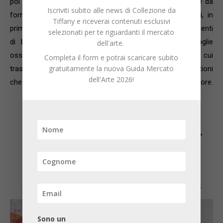
poi utilizzate in maniera ripetitiva. Esse sono estrapolate da
Iscriviti subito alle news di Collezione da
forme più complesse che l’artista estrae da varie fonti, in
Tiffany e riceverai contenuti esclusivi
primis dagli oggetti di design, da parti di automobili, frammenti
selezionati per te riguardanti il mercato
di billboard o pubblicità di magazine, che egli raccoglie
dell'arte.
ossessivamente come relitti di un paesaggio urbano in cui
Completa il form e potrai scaricare subito
gratuitamente la nuova Guida Mercato
trascorre la sua quotidianità. È da tutte queste suggestioni
dell'Arte 2026!
che nasce la seduzione per le forme e per i gradienti di colore.
Sean Crossley
–
The history of
bleach
Anna Marra Contemporanea – Roma
Sono un