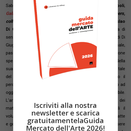
Sabato 12 marzo alle ore 19:00, in piazzetta Nilo 7 a
Napoli
,
Galleria Tiziana Di Caro
inaugura
Deserted corners,
collapsing thoughts
terza mostra nei suoi spazi di
Stanislao
Di Giugno
(n. 1969). La tendenza ad alterare la logica di
senso è l’elemento che da sempre caratterizza il lavoro di Di
Giugno che negli anni ha avuto un percorso trasversale,
passando per la pittura figurativa, il collage, l’installazione
spesso di matrice sonora, la scultura, la pittura astratta. Nella
sua produzione più recente, nonostante l’autonomia totale
del medium pittorico, Di Giugno sintetizza per intero il
percorso effettuato dalle prime esperienze artistiche sino ad
oggi, mantenendo una matrice formale sempre riconoscibile.
L’artista è interessato ad esplorare le peculiarità fisiche dei
Iscriviti alla nostra
materiali, prestando attenzione a caratteristiche quali il
newsletter e scarica
volume, la forma e la dimensione. Ne derivano forme astratte
gratuitamentelaGuida
e geometriche che informano il suo immaginario, per essere
Mercato dell'Arte 2026!