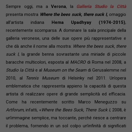
Sempre oggi, ma a
Verona
, la
Galleria Studio la Città
presenta mostra
Where the bees suck, there suck I,
omaggio
all’artista indiana
Hema Upadhyay (1974-2015)
,
recentemente scomparsa. A dominare la sala principale della
galleria veronese, una delle sue opere più rappresentative e
che dà anche il nome alla mostra:
Where the bees suck, there
suck I
, la grande benna sovrastante una miriade di piccole
baracche multicolori, esposta al
MACRO
di Roma nel 2008, a
Studio la Città
e al
Museum on the Seam
di Gerusalemme nel
2010, al
Tennis Museum
di Helsinky nel 2011. Un’opera
emblematica che rappresenta appieno la capacità di questa
artista di realizzare opere di grande semplicità ed efficacia.
Come ha recentemente scritto Marco Meneguzzo su
Artforum
, infatti, «
W
h
ere the Bees Suck, There Suck I
, 2008, è
un’immagine semplice, ma toccante, perché riesce a centrare
il problema, fornendo in un sol colpo un’infinità di significati