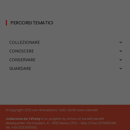
PERCORSI TEMATICI
COLLEZIONARE
CONOSCERE
CONSERVARE
GUARDARE
© Copyright 2021 con-fine edizioni. Tutti i diritti sono riservati
Collezione da Tiffany
è un progetto by arturo srl società benefit
Headquarter: Via Giordani, 4 - 61121 Pesaro (PU) - Italy | P.Iva 02734150416
Tel. +39 0721 870092