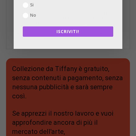
italiano dedicato al mercato e al collezionismo d’arte
Si
contemporanea. In passato ha collaborato con varie testate di
settore per le quali si è occupato di mercato dell'arte e di economia
No
della cultura. Nel 2019 e 2020 ha collaborato al Report “Il mercato
dell’arte e dei beni da collezione” di Deloitte Private. Autore di vari
saggi su arte e critica in Italia tra Ottocento e Novecento, ha
ISCRIVITI!
recentemente pubblicato la guida “Comprare arte” dedicata a chi
vuole iniziare a collezionare.
Collezione da Tiffany è gratuito,
senza contenuti a pagamento, senza
nessuna pubblicità e sarà sempre
così.
Se apprezzi il nostro lavoro e vuoi
approfondire ancora di più il
mercato dell'arte,