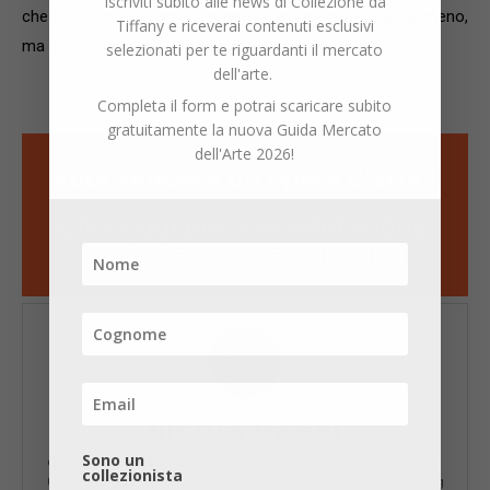
Iscriviti subito alle news di Collezione da
che « Il sesso è come il sonno: non se ne può fare a meno,
Tiffany e riceverai contenuti esclusivi
ma uno non passa tutta la vita a letto».
selezionati per te riguardanti il mercato
dell'arte.
Completa il form e potrai scaricare subito
gratuitamente la nuova Guida Mercato
dell'Arte 2026!
NICOLA MAGGI
Sono un
Giornalista professionista e storico della critica d'arte, Nicola Maggi
collezionista
(n. 1975) è l'ideatore e fondatore di Collezione da Tiffany il primo blog