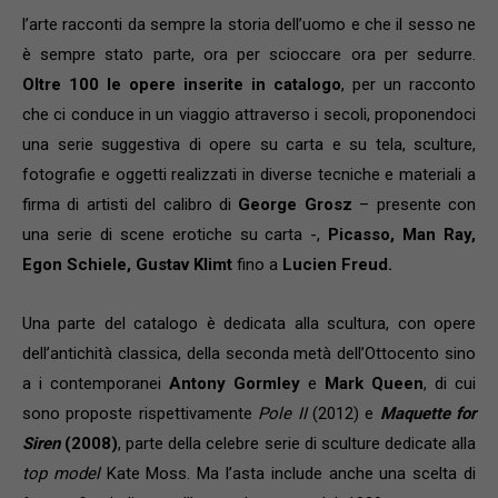
l’arte racconti da sempre la storia dell’uomo e che il sesso ne
è sempre stato parte, ora per scioccare ora per sedurre.
Oltre 100 le opere inserite in catalogo
, per un racconto
che ci conduce in un viaggio attraverso i secoli, proponendoci
una serie suggestiva di opere su carta e su tela, sculture,
fotografie e oggetti realizzati in diverse tecniche e materiali a
firma di artisti del calibro di
George Grosz
– presente con
una serie di scene erotiche su carta -,
Picasso, Man Ray,
Egon Schiele, Gustav Klimt
fino a
Lucien Freud.
Una parte del catalogo è dedicata alla scultura, con opere
dell’antichità classica, della seconda metà dell’Ottocento sino
a i contemporanei
Antony Gormley
e
Mark Queen
, di cui
sono proposte rispettivamente
Pole II
(2012) e
Maquette for
Siren
(2008)
, parte della celebre serie di sculture dedicate alla
top model
Kate Moss. Ma l’asta include anche una scelta di