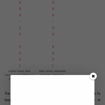
Lucian Freud, Man
Marc Quinn, Maquette
Posing 11,27, 1985 (est.
for Siren, 2008 (est.
£15,000-20,000)
£70,000-90,000)
Tra gli oggetti del desiderio francesi – e si sa che Parigi fu
luogo di leggendari cortigiane dalle storie più singolari – si