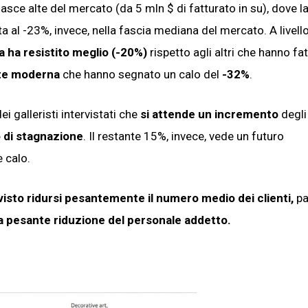
fasce alte del mercato (da 5 mln $ di fatturato in su), dove l
a al -23%, invece, nella fascia mediana del mercato. A livello
ha resistito meglio (-20%)
rispetto agli altri che hanno fa
te moderna
che hanno segnato un calo del
-32%
.
ei galleristi intervistati che
si attende un incremento
degli 
 di stagnazione
. Il restante 15%, invece, vede un futuro
 calo.
visto ridursi pesantemente il numero
medio dei clienti,
pa
una pesante riduzione del personale addetto.