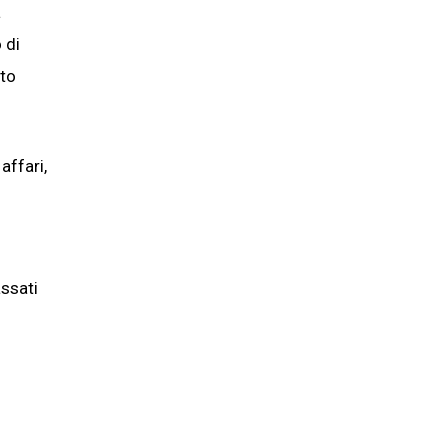
a
 di
tto
affari,
ssati