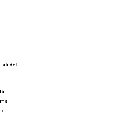
rati del
tà
tima
ra