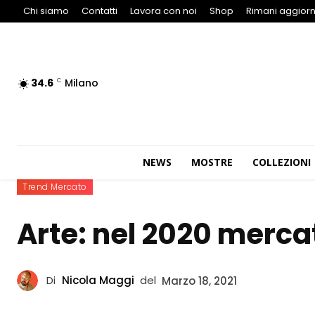
Chi siamo
Contatti
Lavora con noi
Shop
Rimani aggiorn
34.6
Milano
C
NEWS
MOSTRE
COLLEZIONI
Trend Mercato
Arte: nel 2020 mercat
Di
Nicola Maggi
del
Marzo 18, 2021