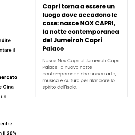
Capri torna a essere un
luogo dove accadono le
cose: nasce NOX CAPRI,
la notte contemporanea
del Jumeirah Capri
ndite
Palace
tare il
Nasce Nox Capri al Jumeirah Capri
Palace: la nuova notte
contemporanea che unisce arte,
 mercato
musica e cultura per rilanciare lo
spirito dell'isola.
e Cina
 un
mentre
 il
20%