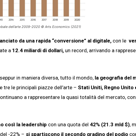
lobale dell’arte 2009-2020 © Arts Economics (2021)
anciato da una rapida “conversione” al digitale,
con le
ve
late a
12.4 miliardi di dollari,
un record, arrivando a rappresen
 seppur in maniera diversa, tutto il mondo,
la geografia del
 tre le principali piazze dell’arte –
Stati Uniti, Regno Unito 
continuano a rappresentare la quasi totalità del mercato, con
o così la leadership
con una quota del
42% (21.3 mld $)
, 
 del -22% –
si spartiscono il secondo gradino del podio
con