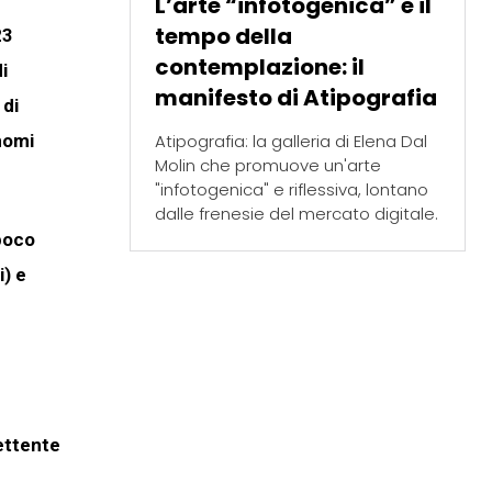
L’arte “infotogenica” e il
tempo della
23
contemplazione: il
i
manifesto di Atipografia
 di
Atipografia: la galleria di Elena Dal
nomi
Molin che promuove un'arte
"infotogenica" e riflessiva, lontano
dalle frenesie del mercato digitale.
 poco
i) e
ttente