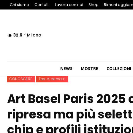
Chi siamo
Contatti
Lavora con noi
Shop
Rimani aggiorn
32.6
Milano
C
NEWS
MOSTRE
COLLEZIONI
CONOSCERE
Trend Mercato
Art Basel Paris 2025
ripresa ma più selett
chip e profili istituzio