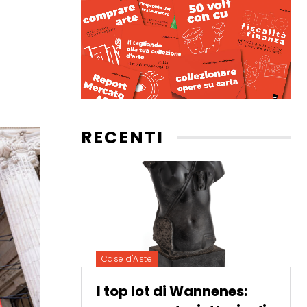
RECENTI
Case d'Aste
I top lot di Wannenes: