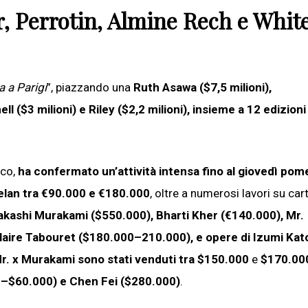
er, Perrotin, Almine Rech e Whit
ta a Parigi
”, piazzando una
Ruth Asawa ($7,5 milioni),
ll ($3 milioni) e Riley ($2,2 milioni), insieme a 12 edizioni
ico,
ha confermato un’attività intensa fino al giovedì pome
elan tra €90.000 e €180.000
, oltre a numerosi lavori su car
akashi Murakami ($550.000), Bharti Kher (€140.000), Mr.
aire Tabouret ($180.000–210.000), e opere di Izumi Kat
r. x Murakami sono stati venduti tra $150.000
e
$170.00
00–$60.000) e Chen Fei ($280.000)
.