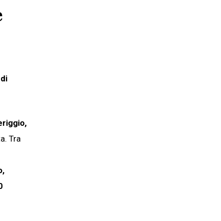
e
 di
riggio,
ta. Tra
o,
0