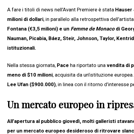
A fare i titoli di news nell’Avant Premiere è stata
Hauser 
milioni di dollari
, in parallelo alla retrospettiva dell’artis
Fontana (€3,5 milioni) e un
Femme de Monaco
di Geor
Nauman, Picabia, Báez, Steir, Johnson, Taylor, Kentr
istituzionali.
Nella stessa giornata,
Pace
ha riportato una
vendita di 
meno di $10 milioni
, acquisita da un’istituzione europea
Lee Ufan ($900.000)
, in linea con il ritorno d’interesse 
Un mercato europeo in ripres
All’apertura al pubblico giovedì, molti galleristi sta
per un mercato europeo desideroso di ritrovare slanc