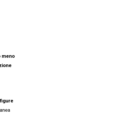
to meno
nzione
figure
ranea