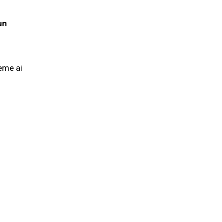
un
ieme ai