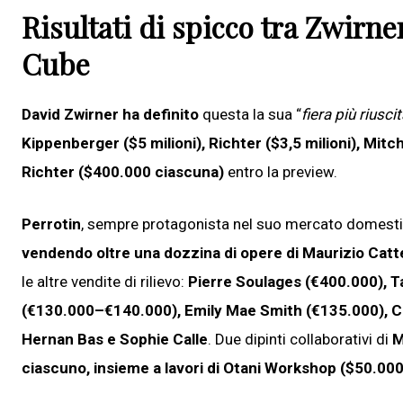
Risultati di spicco tra Zwirn
Cube
David Zwirner ha definito
questa la sua “
fiera più riusci
Kippenberger ($5 milioni), Richter ($3,5 milioni), Mitche
Richter ($400.000 ciascuna)
entro la preview.
Perrotin
, sempre protagonista nel suo mercato domest
vendendo oltre una dozzina di opere di Maurizio Catt
le altre vendite di rilievo:
Pierre Soulages (€400.000), T
(€130.000–€140.000), Emily Mae Smith (€135.000), Cl
Hernan Bas e Sophie Calle
. Due dipinti collaborativi di
M
ciascuno, insieme a lavori di Otani Workshop ($50.0