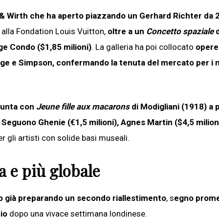
& Wirth che ha aperto piazzando un Gerhard Richter da 
ta alla Fondation Louis Vuitton,
oltre a un
Concetto spaziale
d
ge Condo ($1,85 milioni)
. La galleria ha poi collocato
opere
idge e Simpson, confermando la tenuta del mercato per i 
punta con
Jeune fille aux macarons
di Modigliani (1918) a
.
Seguono Ghenie (€1,5 milioni), Agnes Martin ($4,5 milion
per gli artisti con solide basi museali.
a e più globale
vano già preparando un secondo riallestimento
, s
egno prome
io
dopo una vivace settimana londinese.