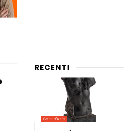
RECENTI
o
o
Case d'Aste