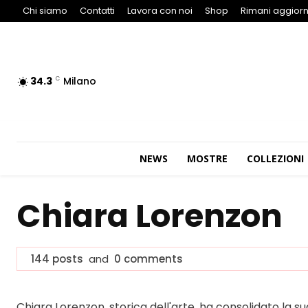
Chi siamo
Contatti
Lavora con noi
Shop
Rimani aggiorn
34.3
Milano
C
NEWS
MOSTRE
COLLEZIONI
Chiara Lorenzon
144 posts
and
0 comments
Chiara Lorenzon, storica dell'arte, ha consolidato la s