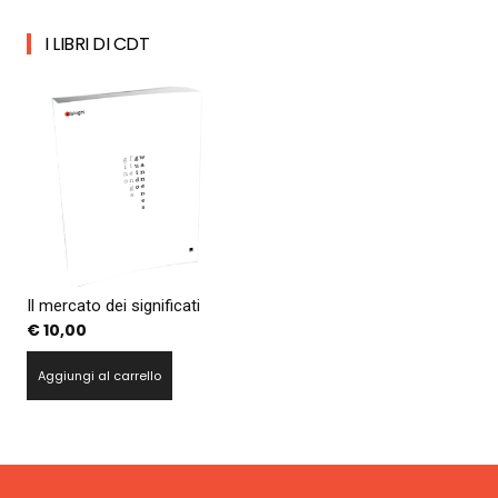
I LIBRI DI CDT
Il mercato dei significati
€
10,00
Aggiungi al carrello