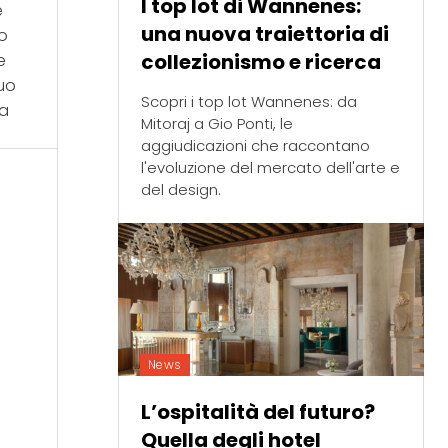
I top lot di Wannenes:
e
una nuova traiettoria di
o
collezionismo e ricerca
e
suo
Scopri i top lot Wannenes: da
 a
Mitoraj a Gio Ponti, le
aggiudicazioni che raccontano
l'evoluzione del mercato dell'arte e
del design.
News
L’ospitalità del futuro?
Quella degli hotel