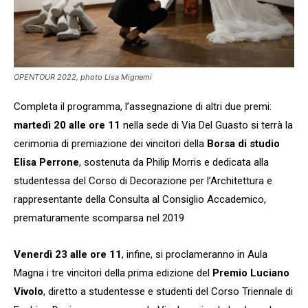
OPENTOUR 2022, photo Lisa Mignemi
Completa il programma, l’assegnazione di altri due premi:
martedì 20 alle ore 11
nella sede di Via Del Guasto si terrà la
cerimonia di premiazione dei vincitori della
Borsa di studio
Elisa Perrone
, sostenuta da Philip Morris e dedicata alla
studentessa del Corso di Decorazione per l’Architettura e
rappresentante della Consulta al Consiglio Accademico,
Iscriviti alla nostra
prematuramente scomparsa nel 2019
newsletter e scarica
gratuitamentelaGuida
Venerdì 23 alle ore 11
, infine, si proclameranno in Aula
Mercato dell'Arte 2026!
Magna i tre vincitori della prima edizione del
Premio Luciano
Iscriviti subito alle news di Collezione da
Vivolo
, diretto a studentesse e studenti del Corso Triennale di
Tiffany e riceverai contenuti esclusivi