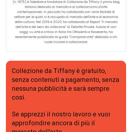
(n. 1975) è l'ideatore e fondatore di Collezione da Tiffany il primo blog
No
italiano dedicato al mercato e al collezionismo d’arte
contemporanea. In passato ha collaborato con varie testate di
settore per le quali si è occupato di mercato dell'arte e di economia
della cultura. Nel 2019 e 2020 ha collaborato al Report “Il mercato
ISCRIVITI!
dell’arte e dei beni da collezione” di Deloitte Private. Autore di vari
saggi su arte e critica in Italia tra Ottocento e Novecento, ha
recentemente pubblicato la guida “Comprare arte” dedicata a chi
vuole iniziare a collezionare.
Collezione da Tiffany è gratuito,
senza contenuti a pagamento, senza
nessuna pubblicità e sarà sempre
così.
Se apprezzi il nostro lavoro e vuoi
approfondire ancora di più il
mercato dell'arte,