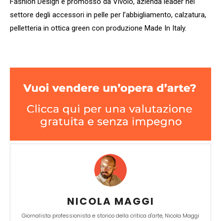
Fashion Design e promosso da Vivolo, azienda leader nel
selezionati per te riguardanti il mercato
settore degli accessori in pelle per l’abbigliamento, calzatura,
dell'arte.
pelletteria in ottica green con produzione Made In Italy.
Completa il form e potrai scaricare subito
gratuitamente la nuova Guida Mercato
dell'Arte 2026!
Sono un
NICOLA MAGGI
collezionista
Si
Giornalista professionista e storico della critica d'arte, Nicola Maggi