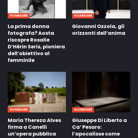
GUARDARE
GUARDARE
La prima donna
Giovanni Ozzola, gli
fotografa? Aosta
orizzonti dell’anima
riscopre Rosalie
D’Hérin Seris, pioniera
dell’obiettivo al
femminile
GUARDARE
GUARDARE
Maria Thereza Alves
Giuseppe Di Liberto a
firma a Canelli
Ca’ Pesaro:
un’opera pubblica
l’apocalisse come