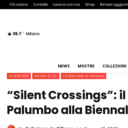
Chi siamo
Contatti
Lavora con noi
Shop
Rimani aggiorn
36.7
Milano
C
NEWS
MOSTRE
COLLEZIONI
GUARDARE
Mostre & Co.
La Biennale di Venezia
“Silent Crossings”: il
Palumbo alla Biennal