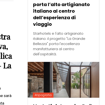
porta l’alto artigianato
italiano al centro
dell’esperienza di
viaggio
Starhotels e l'alto artigianato
stra
italiano: il progetto "La Grande
va,
Bellezza" porta l'eccellenza
manifatturiera al centro
lica
dell'ospitalità.
– La
a
Atipografia
he sarà
nta