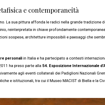
tafisica e contemporaneità
o. La sua pittura affonda le radici nella grande tradizione d
vinio, reinterpretata in chiave profondamente contemporanea
cazioni sospese, architetture impossibili e paesaggi che semb
re personali
in Italia e ha partecipato a contesti internaziona
2011 ha preso parte alla
54. Esposizione Internazionale d’
vamente agli eventi collaterali dei Padiglioni Nazionali Gre
che e istituzionali, tra cui il Museo MACIST di Biella e la Civ