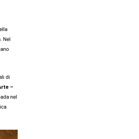
ella
. Nel
rano
li di
Arte –
nada nel
ica