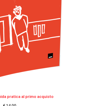
ida pratica al primo acquisto
€
14,00