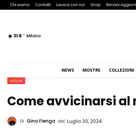
Chi siamo
Contatti
Lavora con noi
Shop
Rimani aggiorn
31.6
Milano
C
NEWS
MOSTRE
COLLEZIONI
Letture
Come avvicinarsi al 
Di
Gino Fienga
del
Luglio 30, 2024