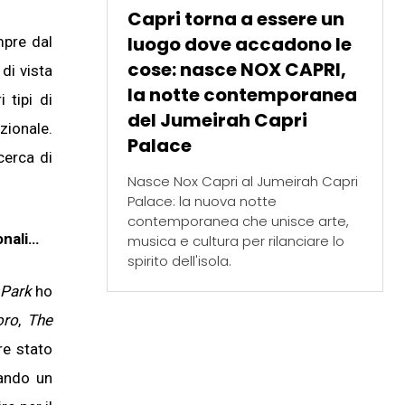
Capri torna a essere un
luogo dove accadono le
mpre dal
cose: nasce NOX CAPRI,
di vista
la notte contemporanea
 tipi di
del Jumeirah Capri
zionale.
Palace
cerca di
Nasce Nox Capri al Jumeirah Capri
Palace: la nuova notte
contemporanea che unisce arte,
onali…
musica e cultura per rilanciare lo
spirito dell'isola.
 Park
ho
oro
,
The
re stato
eando un