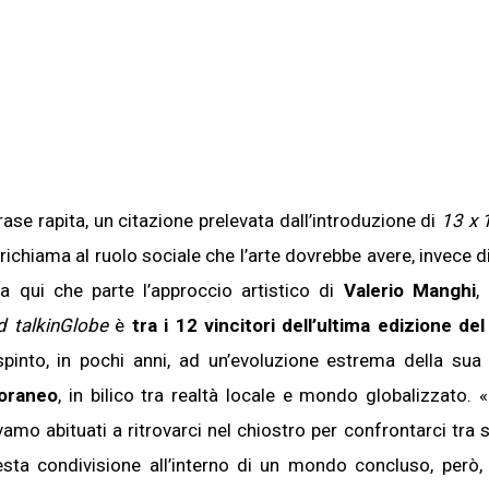
rase rapita, un citazione prelevata dall’introduzione di
13 x 1
i richiama al ruolo sociale che l’arte dovrebbe avere, invece 
da qui che parte l’approccio artistico di
Valerio Manghi
,
d talkinGlobe
è
tra i 12 vincitori dell’ultima edizione de
pinto, in pochi anni, ad un’evoluzione estrema della sua
poraneo
, in bilico tra realtà locale e mondo globalizzato.
amo abituati a ritrovarci nel chiostro per confrontarci tra s
uesta condivisione all’interno di un mondo concluso, però,