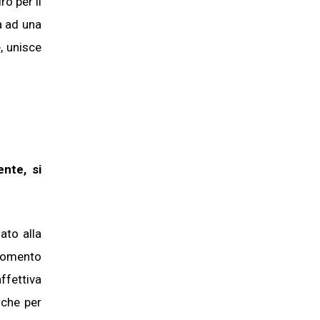
ro per il
a ad una
, unisce
ente, si
ato alla
 momento
ffettiva
 che per