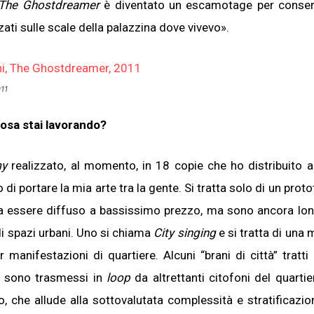
The Ghostdreamer
è diventato un escamotage per conserv
izzati sulle scale della palazzina dove vivevo».
011
cosa stai lavorando?
y
realizzato, al momento, in 18 copie che ho distribuito 
o di portare la mia arte tra la gente. Si tratta solo di un prot
a essere diffuso a bassissimo prezzo, ma sono ancora lon
i spazi urbani. Uno si chiama
City singing
e si tratta di una 
 manifestazioni di quartiere. Alcuni “brani di città” tratti
 sono trasmessi in
loop
da altrettanti citofoni del quartie
to, che allude alla sottovalutata complessità e stratificazio