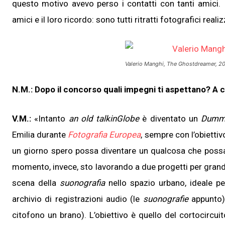
questo motivo avevo perso i contatti con tanti amici.
amici e il loro ricordo: sono tutti ritratti fotografici real
Valerio Manghi,
The Ghostdreamer
, 2
N.M.: Dopo il concorso quali impegni ti aspettano? A 
V.M.:
«Intanto
an old talkinGlobe
è diventato un
Dumm
Emilia durante
Fotografia Europea
, sempre con l’obiettiv
un giorno spero possa diventare un qualcosa che poss
momento, invece, sto lavorando a due progetti per grand
scena della
suonografia
nello spazio urbano, ideale per
archivio di registrazioni audio (le
suonografie
appunto)
citofono un brano). L’obiettivo è quello del cortocircui