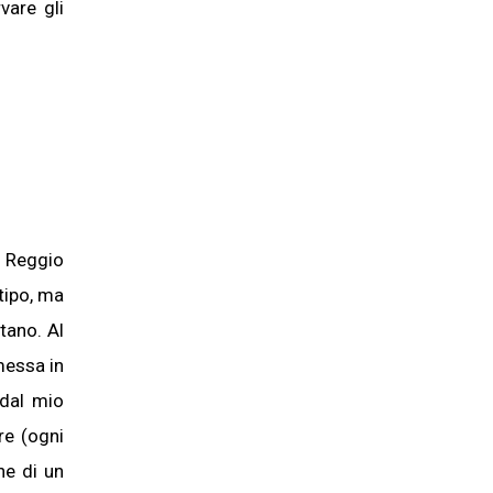
are gli
a Reggio
otipo, ma
tano. Al
messa in
 dal mio
re (ogni
ne di un