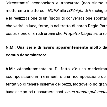
“circostante” sconosciuto e trascurato (non siamo 
metteremo in atto con
NOPX
alla
LOVnight
di Vanchiglia
è la realizzazione di un “luogo di conversazione sponta
che vedrà la luce, forse, la nel tratto di corso Regio Pa
costruzione di arredi urbani che
Progetto Diogene
sta re
N.M.: Una serie di lavoro apparentemente molto di
comun denominatore…
V.M.:
«Assolutamente sì. Di fatto c’è una medesima 
scomposizione in frammenti e una ricomposizione del 
tentativo di tenere insieme dei pezzi, laddove io ho gr
base che potrei riassumere così:
se un mondo può andare