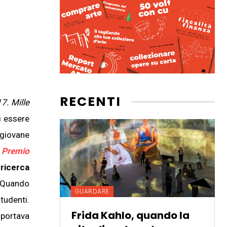
RECENTI
7. Mille
di essere
 giovane
l
Premio
ricerca
 «Quando
GUARDARE
tudenti.
Frida Kahlo, quando la
 portava