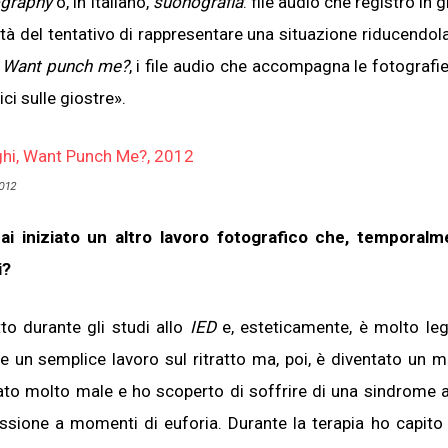
graphy
o, in italiano,
suonografia
: file audio che registro in gi
à del tentativo di rappresentare una situazione riducendol
n
Want punch me?
, i file audio che accompagna le fotografie
ici sulle giostre».
2012
hai iniziato un altro lavoro fotografico che, temporalm
i?
to durante gli studi allo
IED
e, esteticamente, è molto leg
e un semplice lavoro sul ritratto ma, poi, è diventato un
tato molto male e ho scoperto di soffrire di una sindrome a
ssione a momenti di euforia. Durante la terapia ho capito