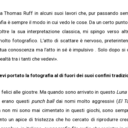
sa Thomas Ruff in alcuni suoi lavori che, pur passando se
afia è sempre il modo in cui vedo le cose. Da un certo punto 
tre la sua interpretazione classica, mi spingo verso altri
lto fotografico. L’atto di scattare è nervoso, preterinten
la tua conoscenza ma l’atto in sé è impulsivo . Solo dopo si 
altà tra i tanti che vedevi».
vevi portato la fotografia al di fuori dei suoi confini tradizi
i felici alle giostre. Ma quando sono arrivato in questo
Luna
a” erano questi
punch ball
dai nomi molto aggressivi (
El T
ltà non mi sono mai cimentato in questi giochi, sono semp
to un apice di tristezza che ho cercato di riprodurre cr