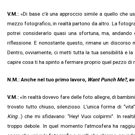
V.M.:
«Di base c’è una approccio simile a quello che u
mezzo fotografico, in realtà partono da altro. La fotogr
potrei considerarlo quasi una sfortuna, ma, andando ol
riflessione. E nonostante questo, rimane un discorso mo
Dentro, ovviamente, ci metti tutta la tua sensibilità e 
capire cosa ti ha spinto a fermare proprio quel pezzo di re
N.M.: Anche nel tuo primo lavoro,
Want Punch Me?
, a
V.M.:
«In realtà dovevo fare delle foto allegre, di bambin
trovato tutto chiuso, silenzioso. L’unica forma di “vit
King
…) che mi sfidavano: “Hey! Vuoi colpirmi”. In rea
troppo debole. In quel momento l’atmosfera ha raggiun