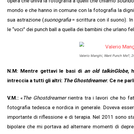
opera che univa la fotografia a quelli che chiamo
soundo
mondo e che hanno in comune con la fotografia la dignit
sua astrazione (
suonografia
= scrittura con il suono). I
le “voci” dei punch ball a quella dei bambini che urlano fel
Valerio Manghi,
Want Punch Me?
, 
N.M: Mentre gettavi le basi di
an old talkinGlobe
, 
intreccia a tutti gli altri:
The Ghostdreamer
. Ce ne parl
V.M.:
«
The Ghostdreamer
rientra tra i lavori che ho fat
fotografia tedesca e nordica in generale. Doveva esser
importante di riflessione e di terapia. Nel 2011 sono s
bipolare che mi portava ad alternare momenti di depre