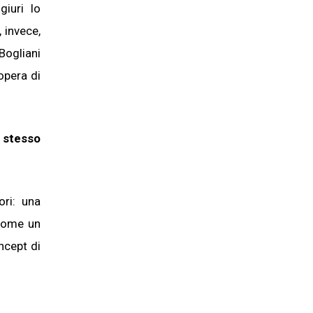
giuri lo
 invece,
Bogliani
opera di
 stesso
ri: una
 come un
ncept di