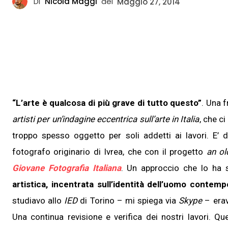
Di
Nicola Maggi
del
Maggio 27, 2014
“L’arte è qualcosa di più grave di tutto questo”
. Una f
artisti per un’indagine eccentrica sull’arte in Italia
, che c
troppo spesso oggetto per soli addetti ai lavori. E’ 
fotografo originario di Ivrea, che con il progetto
an ol
Giovane Fotografia Italiana
. Un approccio che lo ha s
artistica, incentrata sull’identità dell’uomo contem
studiavo allo
IED
di Torino – mi spiega via
Skype
– erav
Una continua revisione e verifica dei nostri lavori. Q