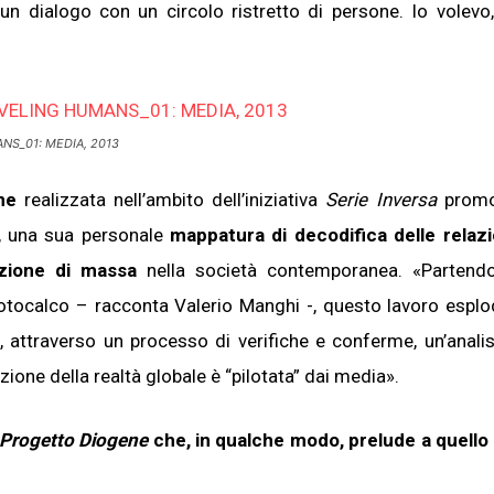
un dialogo con un circolo ristretto di persone. Io volevo,
NS_01: MEDIA
, 2013
ne
realizzata nell’ambito dell’iniziativa
Serie Inversa
promo
, una sua personale
mappatura di decodifica delle relaz
zione
di massa
nella società contemporanea. «Partend
otocalco – racconta Valerio Manghi -, questo lavoro esplo
attraverso un processo di verifiche e conferme, un’analisi
zione della realtà globale è “pilotata” dai media».
Progetto Diogene
che, in qualche modo, prelude a quello