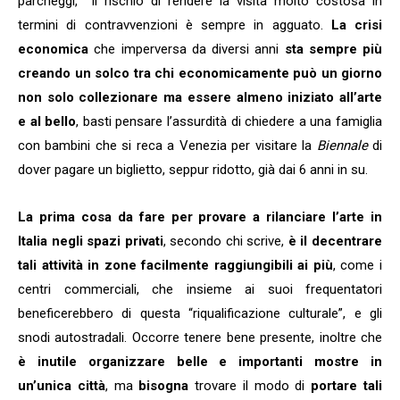
parcheggi, il rischio di rendere la visita molto costosa in
termini di contravvenzioni è sempre in agguato.
La crisi
economica
che imperversa da diversi anni
sta sempre più
creando un solco tra chi economicamente può un giorno
non solo collezionare ma essere almeno iniziato all’arte
e al bello
, basti pensare l’assurdità di chiedere a una famiglia
con bambini che si reca a Venezia per visitare la
Biennale
di
dover pagare un biglietto, seppur ridotto, già dai 6 anni in su.
La prima cosa da fare per provare a rilanciare l’arte in
Italia negli spazi privati
, secondo chi scrive,
è il decentrare
tali attività in zone facilmente raggiungibili ai più
, come i
centri commerciali, che insieme ai suoi frequentatori
beneficerebbero di questa “riqualificazione culturale”, e gli
snodi autostradali. Occorre tenere bene presente, inoltre che
è inutile organizzare belle e importanti mostre in
un’unica città
, ma
bisogna
trovare il modo di
portare tali