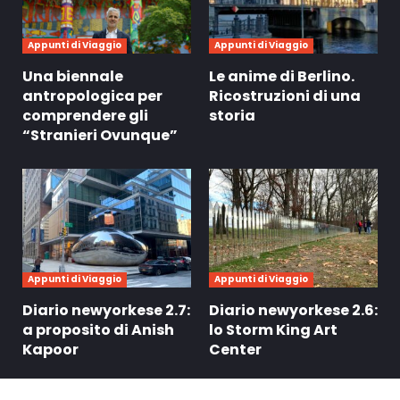
Appunti di Viaggio
Appunti di Viaggio
Una biennale
Le anime di Berlino.
antropologica per
Ricostruzioni di una
comprendere gli
storia
“Stranieri Ovunque”
Appunti di Viaggio
Appunti di Viaggio
Diario newyorkese 2.7:
Diario newyorkese 2.6:
a proposito di Anish
lo Storm King Art
Kapoor
Center