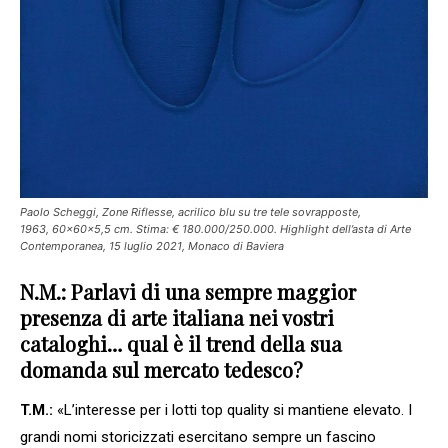
Paolo Scheggi, Zone Riflesse, acrilico blu su tre tele sovrapposte,
1963, 60x60x5,5 cm. Stima: € 180.000/250.000. Highlight dell’asta di Arte
Contemporanea, 15 luglio 2021, Monaco di Baviera
N.M.: Parlavi di una sempre maggior
presenza di arte italiana nei vostri
cataloghi… qual è il trend della sua
domanda sul mercato tedesco?
T.M.:
«L’interesse per i lotti top quality si mantiene elevato. I
grandi nomi storicizzati esercitano sempre un fascino