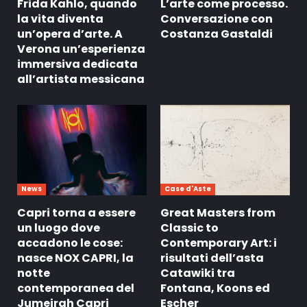
Frida Kahlo, quando
L’arte come processo.
la vita diventa
Conversazione con
un’opera d’arte. A
Costanza Gastaldi
Verona un’esperienza
immersiva dedicata
all’artista messicana
News
Case d'Aste
Capri torna a essere
Great Masters from
un luogo dove
Classic to
accadono le cose:
Contemporary Art: i
nasce NOX CAPRI, la
risultati dell’asta
notte
Catawiki tra
contemporanea del
Fontana, Koons ed
Jumeirah Capri
Escher