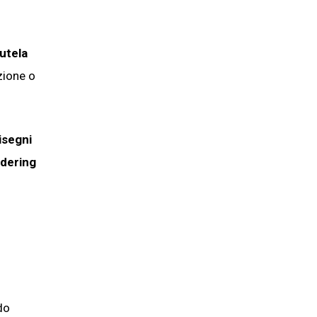
tutela
zione o
disegni
ndering
do