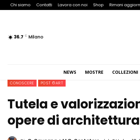
Chi siamo
Contatti
Lavora con noi
Shop
Rimani aggiorn
36.7
Milano
C
NEWS
MOSTRE
COLLEZIONI
CONOSCERE
POST ©ART
Tutela e valorizzazio
opere di architettura