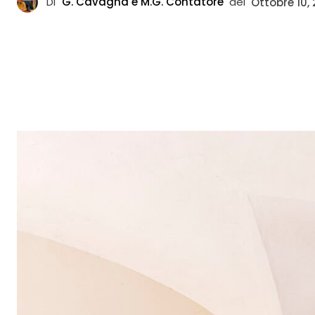
Di
G. Cavagna e M.G. Contatore
del
Ottobre 10,