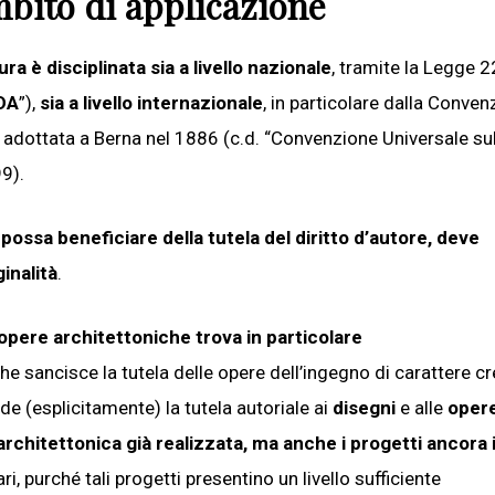
mbito di applicazione
ra è disciplinata sia a livello nazionale
, tramite la Legge 2
DA
”),
sia a livello internazionale
,
in particolare dalla Conven
e, adottata a Berna nel 1886 (c.d. “Convenzione Universale sul
99).
possa beneficiare della tutela del diritto d’autore, deve
ginalità
.
opere architettoniche trova in particolare
che sancisce la tutela delle opere dell’ingegno di carattere c
de (esplicitamente) la tutela autoriale ai
disegni
e alle
oper
rchitettonica già realizzata, ma anche i progetti ancora 
i, purché tali progetti presentino un livello sufficiente