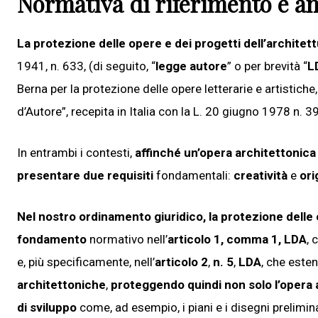
Normativa di riferimento e a
La protezione delle opere e dei progetti dell’architettu
1941, n. 633, (di seguito, “
legge autore
” o per brevità “
L
Berna per la protezione delle opere letterarie e artistich
d’Autore”, recepita in Italia con la L. 20 giugno 1978 n. 3
In entrambi i contesti,
affinché un’opera architettonica 
presentare due requisiti
fondamentali:
creatività
e
ori
Nel nostro ordinamento giuridico, la protezione delle 
fondamento
normativo nell’
articolo 1, comma 1,
LDA
, 
e, più specificamente, nell’
articolo 2
,
n. 5
,
LDA
, che esten
architettoniche
,
proteggendo quindi non solo l’opera a
di sviluppo
come, ad esempio, i piani e i disegni preliminar