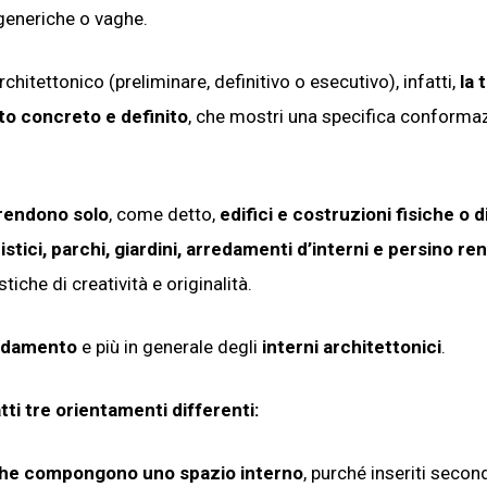
 generiche o vaghe.
itettonico (preliminare, definitivo o esecutivo), infatti,
la 
tto concreto e definito
, che mostri una specifica conforma
rendono solo
, come detto,
edifici e costruzioni fisiche o 
istici, parchi, giardini, arredamenti d’interni e persino re
tiche di creatività e originalità.
rredamento
e più in generale degli
interni architettonici
.
ti tre orientamenti differenti:
ti che compongono uno spazio interno
, purché inseriti secon