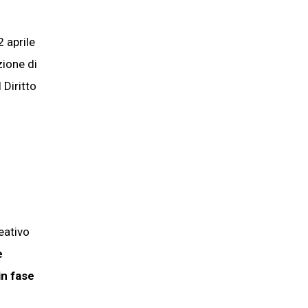
2 aprile
zione di
 Diritto
reativo
e
in fase