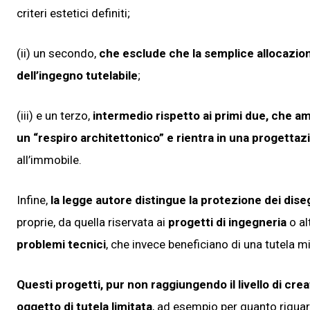
criteri estetici definiti;
(ii) un secondo,
che esclude che la semplice allocazione
dell’ingegno tutelabile
;
(iii) e un terzo,
intermedio rispetto ai primi due, che a
un “respiro architettonico” e rientra in una progettaz
all’immobile.
Infine,
la legge autore distingue la protezione dei diseg
proprie, da quella riservata ai
progetti di ingegneria
o al
problemi tecnici
, che invece beneficiano di una tutela mi
Questi progetti, pur non raggiungendo il livello di crea
oggetto di tutela limitata
, ad esempio per quanto riguar