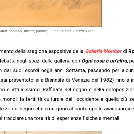
paper, charcoal, plaster, pastels, 200 x 340 cm. Courtesy the
amento della stagione espositiva della
Galleria Monitor
di
R
 debutta negli spazi della galleria con
Ogni cosa è un’altra,
p
in dai suoi esordi negli anni Settanta, passando per alcu
asai presentato alla Biennale di Venezia del 1982) fino a i
sco e attualissimo. Raffinata nel segno e nella composizion
 mondi: la fertilità culturale dell’ occidente e quella più s
utilizzo del segno che emergono al contempo le avanguardie 
 tracciare una totalità di esperienze fisiche e mentali.