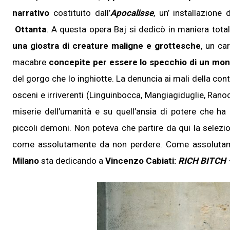
narrativo
costituito dall’
Apocalisse
, un’ installazione
Ottanta
. A questa opera Baj si dedicò in maniera to
una giostra di creature maligne e grottesche
, un ca
macabre
concepite per essere lo specchio di un mo
del gorgo che lo inghiotte. La denuncia ai mali della co
osceni e irriverenti (Linguinbocca, Mangiagiduglie, Rano
miserie dell’umanità e su quell’ansia di potere che ha
piccoli demoni. Non poteva che partire da qui la selezi
come assolutamente da non perdere. Come assolutame
Milano
sta dedicando a
Vincenzo Cabiati:
RICH BITCH – 