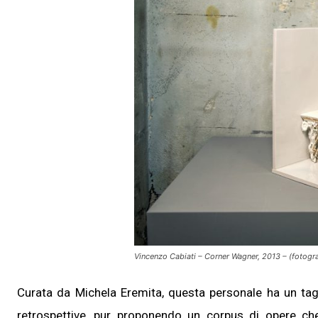
Vincenzo Cabiati – Corner Wagner, 2013 – (fotografia
Curata da Michela Eremita, questa personale ha un tagl
retrospettive, pur proponendo un corpus di opere che 