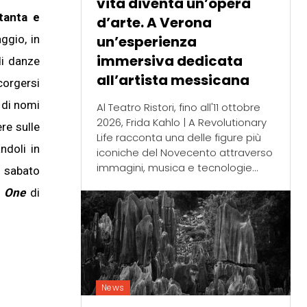
vita diventa un’opera
ttanta e
d’arte. A Verona
un’esperienza
ggio, in
immersiva dedicata
di danze
all’artista messicana
corgersi
 di nomi
Al Teatro Ristori, fino all'11 ottobre
2026, Frida Kahlo | A Revolutionary
re sulle
Life racconta una delle figure più
ndoli in
iconiche del Novecento attraverso
immagini, musica e tecnologie...
a sabato
 One
di
News