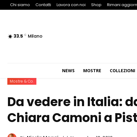
Chi siamo
Contatti
Lavora con noi
Shop
Rimani aggiorn
33.5
Milano
C
NEWS
MOSTRE
COLLEZIONI
Mostre & Co.
Da vedere in Italia: d
Chiara Camoni a Pis