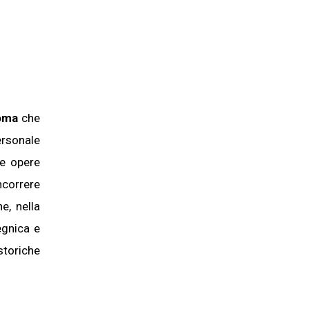
oma
che
ersonale
ne opere
ncorrere
e, nella
egnica e
storiche