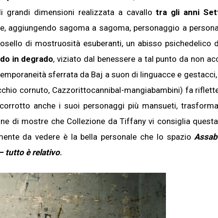
 di grandi dimensioni realizzata a cavallo
tra gli anni Se
tale, aggiungendo sagoma a sagoma, personaggio a persona
rosello di mostruosità esuberanti, un abisso psichedelico 
ndo in degrado
, viziato dal benessere a tal punto da non ac
ntemporaneità sferrata da Baj a suon di linguacce e gestacci,
cchio cornuto, Cazzorittocannibal-mangiabambini) fa riflette
 corrotto anche i suoi personaggi più mansueti, trasforma
one di mostre che Collezione da Tiffany vi consiglia quest
nte da vedere è la bella personale che lo spazio
Assab
tutto è relativo
.