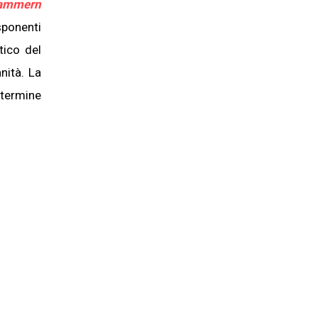
ammern
sponenti
tico del
nità. La
termine