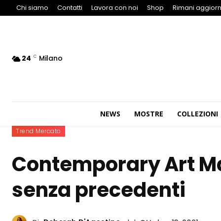
Chi siamo
Contatti
Lavora con noi
Shop
Rimani aggiorn
24
Milano
C
NEWS
MOSTRE
COLLEZIONI
Trend Mercato
Contemporary Art Ma
senza precedenti