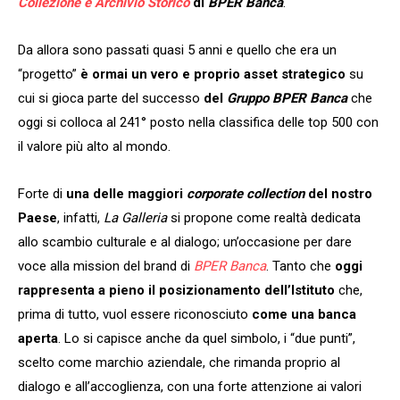
Collezione e Archivio Storico
di
BPER Banca
.
Da allora sono passati quasi 5 anni e quello che era un
“progetto”
è ormai un vero e proprio asset strategico
su
cui si gioca parte del successo
del
Gruppo BPER Banca
che
oggi si colloca al 241° posto nella classifica delle top 500 con
il valore più alto al mondo.
Forte di
una delle maggiori
corporate collection
del nostro
Paese
, infatti,
La Galleria
si propone come realtà dedicata
allo scambio culturale e al dialogo; un’occasione per dare
voce alla mission del brand di
BPER Banca
. Tanto che
oggi
rappresenta a pieno il posizionamento dell’Istituto
che,
prima di tutto, vuol essere riconosciuto
come una banca
aperta
. Lo si capisce anche da quel simbolo, i “due punti”,
scelto come marchio aziendale, che rimanda proprio al
dialogo e all’accoglienza, con una forte attenzione ai valori