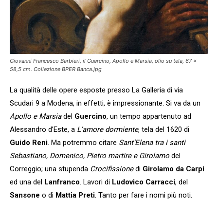
Giovanni Francesco Barbieri, il Guercino, Apollo e Marsia, olio su tela, 67 ×
58,5 cm. Collezione BPER Banca.jpg
La qualità delle opere esposte presso La Galleria di via
Scudari 9 a Modena, in effetti, è impressionante. Si va da un
Apollo e Marsia
del
Guercino
, un tempo appartenuto ad
Alessandro d’Este, a
L’amore dormiente
, tela del 1620 di
Guido Reni
. Ma potremmo citare
Sant’Elena tra i santi
Sebastiano, Domenico, Pietro martire e Girolamo
del
Correggio; una stupenda
Crocifissione
di
Girolamo da Carpi
ed una del
Lanfranco
. Lavori di
Ludovico Carracci
, del
Sansone
o di
Mattia Preti
. Tanto per fare i nomi più noti.