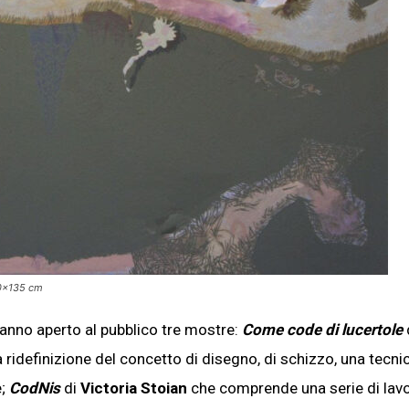
100×135 cm
hanno aperto al pubblico tre mostre:
Come code di lucertole
ridefinizione del concetto di disegno, di schizzo, una tecni
e;
CodNis
di
Victoria Stoian
che comprende una serie di lavo