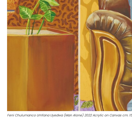
Feni Chulumanco Umfana Uyedwa (Man Alone) 2022 Acrylic on Canvas cm. 150 