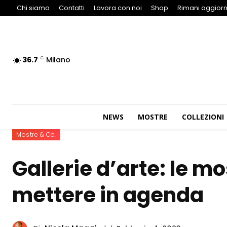
Chi siamo
Contatti
Lavora con noi
Shop
Rimani aggiorn
36.7
Milano
C
NEWS
MOSTRE
COLLEZIONI
Mostre & Co.
Gallerie d’arte: le m
mettere in agenda