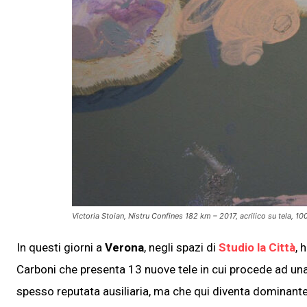
Victoria Stoian,
Nistru Confines 182 km
– 2017, acrilico su tela, 
In questi giorni a
Verona
, negli spazi di
Studio la Città
, 
Carboni che presenta 13 nuove tele in cui procede ad una 
spesso reputata ausiliaria, ma che qui diventa dominant