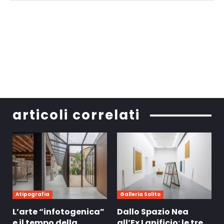
articoli correlati
Atipografia
Galleria Solito
L’arte “infotogenica”
Dallo Spazio Nea
e il tempo della
all’Ex Lanificio: le tre