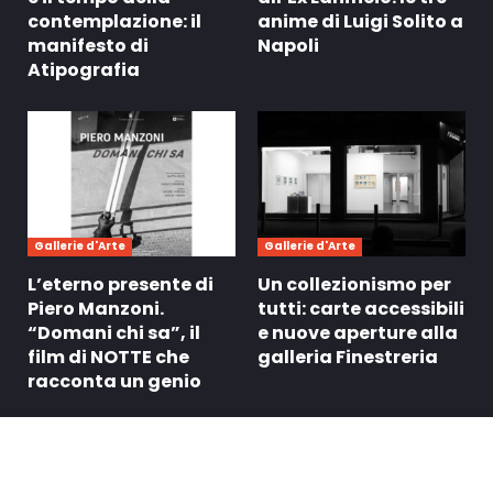
contemplazione: il
anime di Luigi Solito a
manifesto di
Napoli
Atipografia
Gallerie d'Arte
Gallerie d'Arte
L’eterno presente di
Un collezionismo per
Piero Manzoni.
tutti: carte accessibili
“Domani chi sa”, il
e nuove aperture alla
film di NOTTE che
galleria Finestreria
racconta un genio