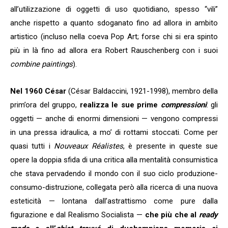
all’utilizzazione di oggetti di uso quotidiano, spesso “vili”
anche rispetto a quanto sdoganato fino ad allora in ambito
artistico (incluso nella coeva Pop Art; forse chi si era spinto
più in là fino ad allora era Robert Rauschenberg con i suoi
combine paintings
).
Nel 1960
César
(César Baldaccini, 1921-1998), membro della
prim’ora del gruppo,
realizza le sue prime
compressioni
: gli
oggetti — anche di enormi dimensioni — vengono compressi
in una pressa idraulica, a mo’ di rottami stoccati. Come per
quasi tutti i
Nouveaux Réalistes
, è presente in queste sue
opere la doppia sfida di una critica alla mentalità consumistica
che stava pervadendo il mondo con il suo ciclo produzione-
consumo-distruzione, collegata però alla ricerca di una nuova
esteticità — lontana dall’astrattismo come pure dalla
figurazione e dal Realismo Socialista —
che più che al
ready