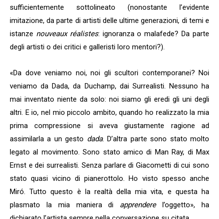
sufficientemente sottolineato (nonostante l’evidente
imitazione, da parte di artisti delle ultime generazioni, di temi e
istanze
nouveaux réalistes
: ignoranza o malafede? Da parte
degli artisti o dei critici e galleristi loro mentori?).
«Da dove veniamo noi, noi gli scultori contemporanei? Noi
veniamo da Dada, da Duchamp, dai Surrealisti. Nessuno ha
mai inventato niente da solo: noi siamo gli eredi gli uni degli
altri. E io, nel mio piccolo ambito, quando ho realizzato la mia
prima compressione si aveva giustamente ragione ad
assimilarla a un gesto
dada
. D’altra parte sono stato molto
legato al movimento. Sono stato amico di Man Ray, di Max
Ernst e dei surrealisti. Senza parlare di Giacometti di cui sono
stato quasi vicino di pianerottolo. Ho visto spesso anche
Miró. Tutto questo è la realtà della mia vita, e questa ha
plasmato la mia maniera di
apprendere
l’oggetto», ha
dichiarato l’artista sempre nella conversazione su citata.