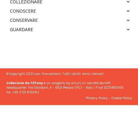
COLLEZIONARE
CONOSCERE
CONSERVARE
GUARDARE
© Copyright 2021 con-fine edizioni. Tutti i diritti sono riservati
Collezione da Tiffany
è un progetto by arturo srl società benefit
Headquarter: Via Giordani, 4 - 61121 Pesaro (PU) - Italy | P.Iva 02734150416
Tel. +39 0721 870092
Privacy Policy
-
Cookie Policy