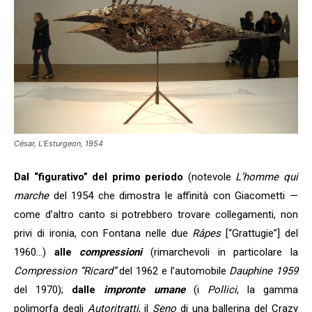
César, L’Esturgeon, 1954
Dal “figurativo” del primo periodo
(notevole
L’homme qui
marche
del 1954 che dimostra le affinità con Giacometti —
come d’altro canto si potrebbero trovare collegamenti, non
privi di ironia, con Fontana nelle due
Râpes
[“Grattugie”] del
1960…)
alle
compressioni
(rimarchevoli in particolare la
Compression “Ricard”
del 1962 e l’automobile
Dauphine 1959
del 1970);
dalle
impronte umane
(i
Pollici
, la gamma
polimorfa degli
Autoritratti
, il
Seno
di una ballerina del Crazy