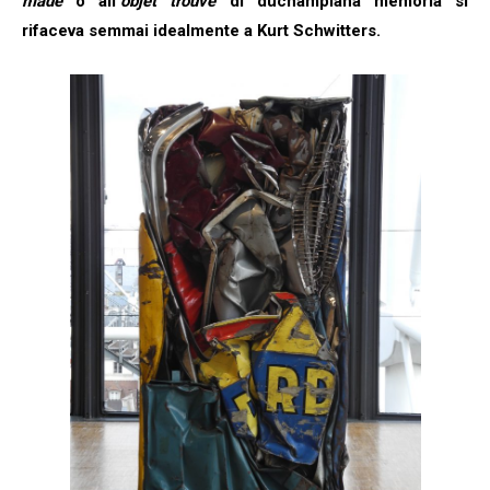
made
o all’
objet trouvé
di duchampiana memoria si
rifaceva semmai idealmente a Kurt Schwitters.