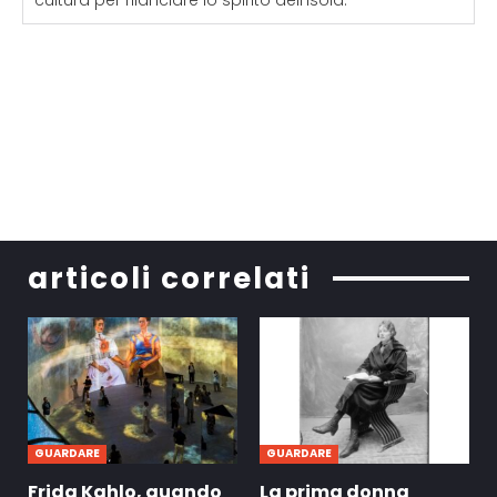
articoli correlati
GUARDARE
GUARDARE
Frida Kahlo, quando
La prima donna