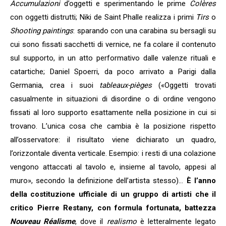
Accumulazioni
d’oggetti e sperimentando le prime
Colères
con oggetti distrutti; Niki de Saint Phalle realizza i primi
Tirs
o
Shooting paintings
: sparando con una carabina su bersagli su
cui sono fissati sacchetti di vernice, ne fa colare il contenuto
sul supporto, in un atto performativo dalle valenze rituali e
catartiche; Daniel Spoerri, da poco arrivato a Parigi dalla
Germania, crea i suoi
tableaux-pièges
(«Oggetti trovati
casualmente in situazioni di disordine o di ordine vengono
fissati al loro supporto esattamente nella posizione in cui si
trovano. L’unica cosa che cambia è la posizione rispetto
all’osservatore: il risultato viene dichiarato un quadro,
l’orizzontale diventa verticale. Esempio: i resti di una colazione
vengono attaccati al tavolo e, insieme al tavolo, appesi al
muro», secondo la definizione dell’artista stesso)…
È l’anno
della costituzione ufficiale di un gruppo di artisti che il
critico Pierre Restany, con formula fortunata, battezza
Nouveau Réalisme
, dove il
realismo
è letteralmente legato