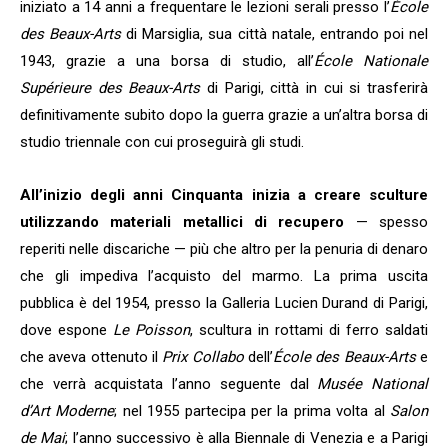
iniziato a 14 anni a frequentare le lezioni serali presso l’
École
des Beaux-Arts
di Marsiglia, sua città natale, entrando poi nel
1943, grazie a una borsa di studio, all’
École Nationale
Supérieure des Beaux-Arts
di Parigi, città in cui si trasferirà
definitivamente subito dopo la guerra grazie a un’altra borsa di
studio triennale con cui proseguirà gli studi.
All’inizio degli anni Cinquanta inizia a creare sculture
utilizzando materiali metallici di recupero
— spesso
reperiti nelle discariche — più che altro per la penuria di denaro
che gli impediva l’acquisto del marmo. La prima uscita
pubblica è del 1954, presso la Galleria Lucien Durand di Parigi,
dove espone
Le Poisson
, scultura in rottami di ferro saldati
che aveva ottenuto il
Prix Collabo
dell’
École des Beaux-Arts
e
che verrà acquistata l’anno seguente dal
Musée National
d’Art Moderne
; nel 1955 partecipa per la prima volta al
Salon
de Mai
; l’anno successivo è alla Biennale di Venezia e a Parigi