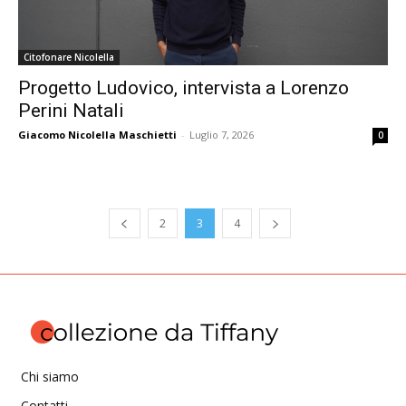
Citofonare Nicolella
Progetto Ludovico, intervista a Lorenzo
Perini Natali
Giacomo Nicolella Maschietti
-
Luglio 7, 2026
0
2
3
4
Chi siamo
Contatti