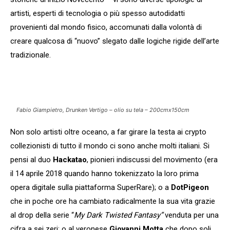
artisti, esperti di tecnologia o più spesso autodidatti
provenienti dal mondo fisico, accomunati dalla volontà di
creare qualcosa di “nuovo” slegato dalle logiche rigide dell’arte
tradizionale.
Fabio Giampietro, Drunken Vertigo – olio su tela – 200cmx150cm
Non solo artisti oltre oceano, a far girare la testa ai crypto
collezionisti di tutto il mondo ci sono anche molti italiani. Si
pensi al duo
Hackatao
, pionieri indiscussi del movimento (era
il 14 aprile 2018 quando hanno tokenizzato la loro prima
opera digitale sulla piattaforma SuperRare); o a
DotPigeon
che in poche ore ha cambiato radicalmente la sua vita grazie
al drop della serie “
My Dark Twisted Fantasy”
venduta per una
cifra a sei zeri; o al veronese
Giovanni Motta
che dopo soli