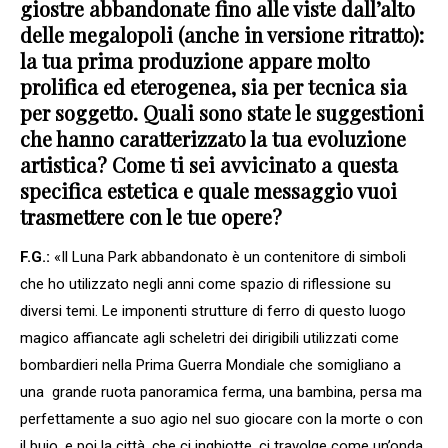
giostre abbandonate fino alle viste dall’alto
delle megalopoli (anche in versione ritratto):
la tua prima produzione appare molto
prolifica ed eterogenea, sia per tecnica sia
per soggetto. Quali sono state le suggestioni
che hanno caratterizzato la tua evoluzione
artistica? Come ti sei avvicinato a questa
specifica estetica e quale messaggio vuoi
trasmettere con le tue opere?
F.G.:
«Il Luna Park abbandonato è un contenitore di simboli
che ho utilizzato negli anni come spazio di riflessione su
diversi temi. Le imponenti strutture di ferro di questo luogo
magico affiancate agli scheletri dei dirigibili utilizzati come
bombardieri nella Prima Guerra Mondiale che somigliano a
una grande ruota panoramica ferma, una bambina, persa ma
perfettamente a suo agio nel suo giocare con la morte o con
il buio, e poi la città, che ci inghiotte, ci travolge come un’onda