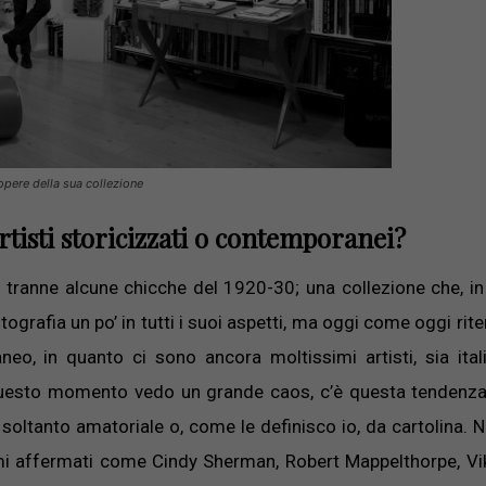
 opere della sua collezione
artisti storicizzati o contemporanei?
, tranne alcune chicche del 1920-30; una collezione che, in 
ografia un po’ in tutti i suoi aspetti, ma oggi come oggi rit
neo, in quanto ci sono ancora moltissimi artisti, sia ital
 questo momento vedo un grande caos, c’è questa tendenza
, soltanto amatoriale o, come le definisco io, da cartolina. N
nomi affermati come Cindy Sherman, Robert Mappelthorpe, Vi