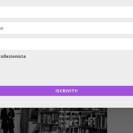
a debba essere considerata tale; è un mezzo diverso dalla 
è stato completamente superato ed è stata inglobata nel
 appare a pieno titolo come la pittura e la scultura. In più, 
guardie artistiche hanno lasciato il passo a questo
med
ollezionista
ISCRIVITI!