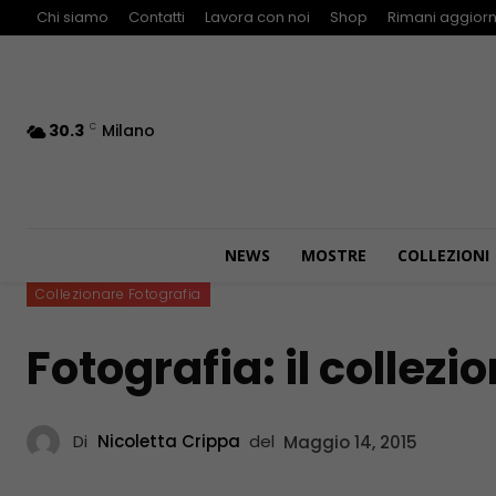
Chi siamo
Contatti
Lavora con noi
Shop
Rimani aggiorn
30.3
Milano
C
NEWS
MOSTRE
COLLEZIONI
Collezionare Fotografia
Fotografia: il collezi
Di
Nicoletta Crippa
del
Maggio 14, 2015