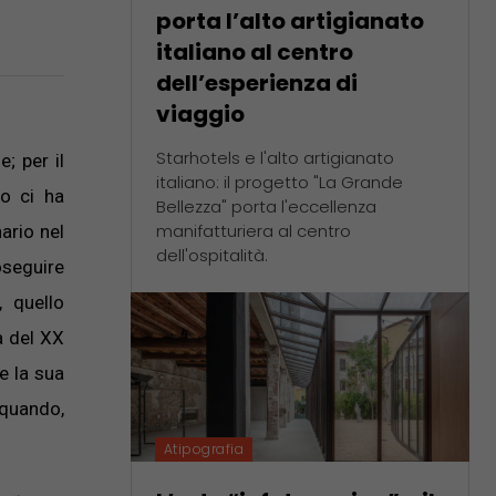
porta l’alto artigianato
italiano al centro
dell’esperienza di
viaggio
Starhotels e l'alto artigianato
; per il
italiano: il progetto "La Grande
so ci ha
Bellezza" porta l'eccellenza
manifatturiera al centro
ario nel
dell'ospitalità.
oseguire
 quello
à del XX
e la sua
 quando,
Atipografia