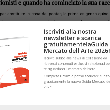
ionisti e quando ha cominciato la sua racc
er sostituire in casa dei poster; la prima esigenza quindi
 cominciando andando ad un’asta e comprando un lavoro c
chiamò dicendomi che avevano dubbi sull’autenticità dell’oper
Iscriviti alla nostra
newsletter e scarica
gratuitamentelaGuida
Mercato dell'Arte 2026!
non sulla pittura o sulla scultura?
Iscriviti subito alle news di Collezione da T
afico non mi ha scoraggiato, ma ho iniziato ad acquist
riceverai contenuti esclusivi selezionati pe
te riguardanti il mercato dell'arte.
a compravano in Italia. A Milano all’epoca c’era una sola gal
Completa il form e potrai scaricare subito
n questo mondo senza una particolare conoscenza specifi
gratuitamente la nuova Guida Mercato del
2026!
enere di arte come disse Man Ray?