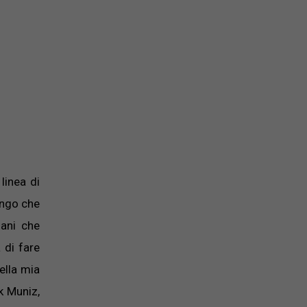
linea di
engo che
iani che
 di fare
ella mia
k Muniz,