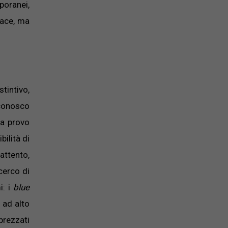
poranei,
iace, ma
tintivo,
iconosco
ma provo
bilità di
attento,
cerco di
i: i
blue
 ad alto
prezzati