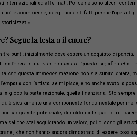
isti internazionali ed affermati. Poi ce ne sono alcuni contem
po’ le scommesse, quegli acquisti fatti perché l’opera ti p
storicizzati».
? Segue la testa o il cuore?
 tre punti: inizialmente deve essere un acquisto di pancia, is
ti dell’opera o nel suo contenuto. Questo significa che r
 capita che questa immedesimazione non sia subito chiara, 
’empatia con l’artista: se mi piace, e ho anche avuto la possi
 in gioco la parte razionale, quella finanziaria. Sto sempre 
soldi: è sicuramente una componente fondamentale per me, 
con un grande potenziale; di solito distinguo in tre insiem
a sai che stai acquistando un valore; poi ci sono gli artisti
oranei, che non hanno ancora dimostrato di essere così ap