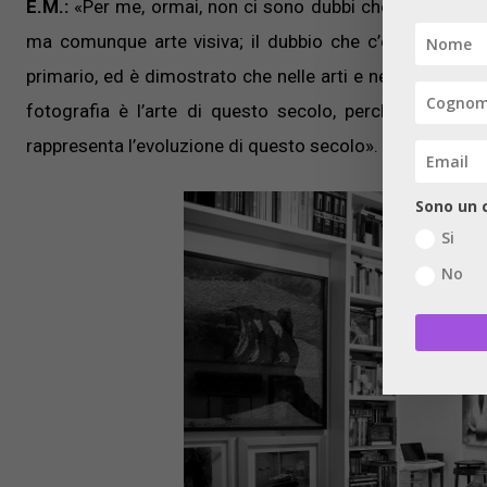
E.M.:
«Per me, ormai, non ci sono dubbi che la fotografi
ma comunque arte visiva; il dubbio che c’era, ormai 
primario, ed è dimostrato che nelle arti e nelle fiere essa
fotografia è l’arte di questo secolo, perché le avan
rappresenta l’evoluzione di questo secolo».
Sono un c
Si
No