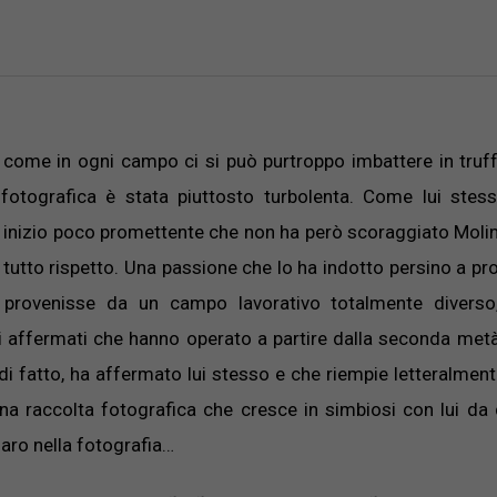
ome in ogni campo ci si può purtroppo imbattere in truffe
fotografica è stata piuttosto turbolenta. Come lui stes
un inizio poco promettente che non ha però scoraggiato Molin
tutto rispetto. Una passione che lo ha indotto persino a pr
 provenisse da un campo lavorativo totalmente diverso,
sti affermati che hanno operato a partire dalla seconda met
di fatto, ha affermato lui stesso e che riempie letteralment
a raccolta fotografica che cresce in simbiosi con lui da
naro nella fotografia…