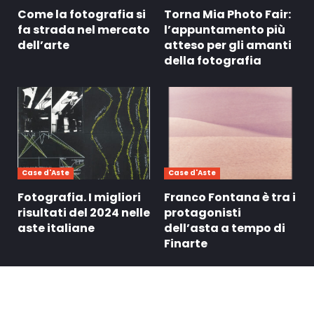
Come la fotografia si
Torna Mia Photo Fair:
fa strada nel mercato
l’appuntamento più
dell’arte
atteso per gli amanti
della fotografia
Case d'Aste
Case d'Aste
Fotografia. I migliori
Franco Fontana è tra i
risultati del 2024 nelle
protagonisti
aste italiane
dell’asta a tempo di
Finarte