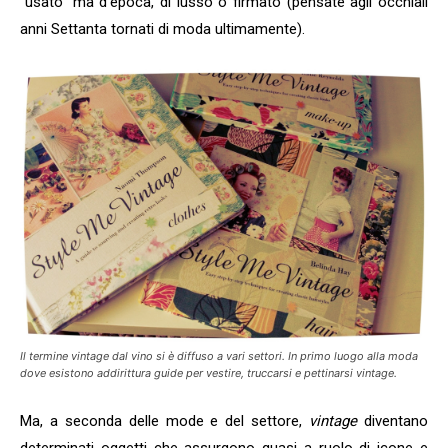
“usato” ma d’epoca, di lusso o firmato (pensate agli occhiali
anni Settanta tornati di moda ultimamente).
Il termine
vintage
dal vino si è diffuso a vari settori. In primo luogo alla moda
dove esistono addirittura guide per vestire, truccarsi e pettinarsi
vintage
.
Ma, a seconda delle mode e del settore,
v
intage
diventano
determinati oggetti che assurgono quasi a ruolo di icone e