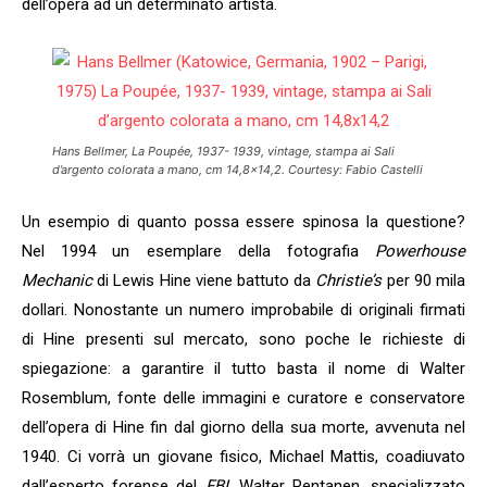
dell’opera ad un determinato artista.
Hans Bellmer,
La Poupée
, 1937- 1939, vintage, stampa ai Sali
d’argento colorata a mano, cm 14,8×14,2. Courtesy: Fabio Castelli
Un esempio di quanto possa essere spinosa la questione?
Nel 1994 un esemplare della fotografia
Powerhouse
Mechanic
di Lewis Hine viene battuto da
Christie’s
per 90 mila
dollari. Nonostante un numero improbabile di originali firmati
di Hine presenti sul mercato, sono poche le richieste di
spiegazione: a garantire il tutto basta il nome di Walter
Rosemblum, fonte delle immagini e curatore e conservatore
dell’opera di Hine fin dal giorno della sua morte, avvenuta nel
1940. Ci vorrà un giovane fisico, Michael Mattis, coadiuvato
dall’esperto forense del
FBI
, Walter Rentanen, specializzato