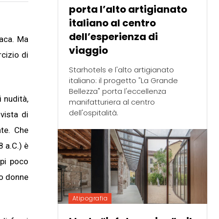
porta l’alto artigianato
italiano al centro
dell’esperienza di
naca. Ma
viaggio
cizio di
Starhotels e l'alto artigianato
italiano: il progetto "La Grande
Bellezza" porta l'eccellenza
i nudità,
manifatturiera al centro
dell'ospitalità.
vista di
ate. Che
 a.C.) è
rpi poco
no donne
Atipografia