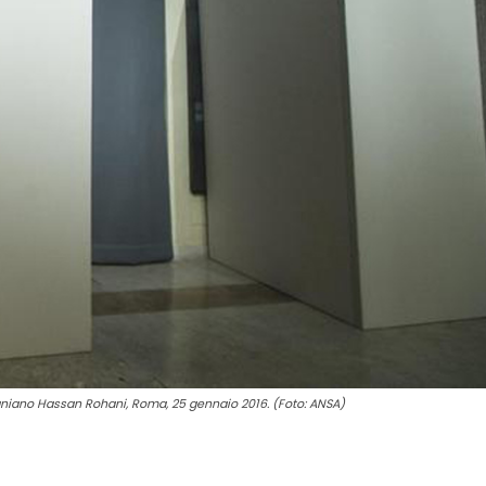
iraniano Hassan Rohani, Roma, 25 gennaio 2016. (Foto: ANSA)