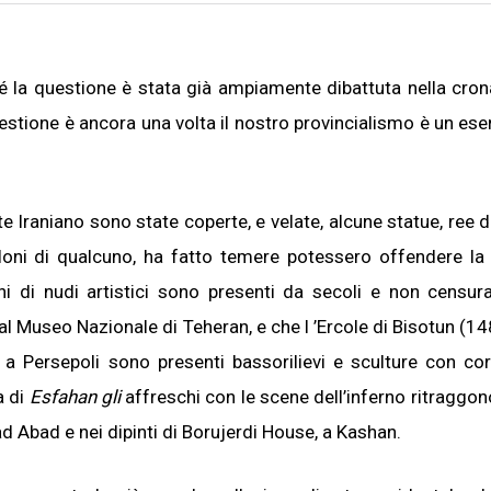
hé la questione è stata già ampiamente dibattuta nella cro
uestione è ancora una volta il nostro provincialismo è un eser
te Iraniano sono state coperte, e velate, alcune statue, ree d
loni di qualcuno, ha fatto temere potessero offendere la 
ni di nudi artistici sono presenti da secoli e non censur
 Museo Nazionale di Teheran, e che l ’Ercole di Bisotun (148
 a Persepoli sono presenti bassorilievi e sculture con co
a di
Esfahan gli
affreschi con le scene dell’inferno ritraggo
d Abad e nei dipinti di Borujerdi House, a Kashan.