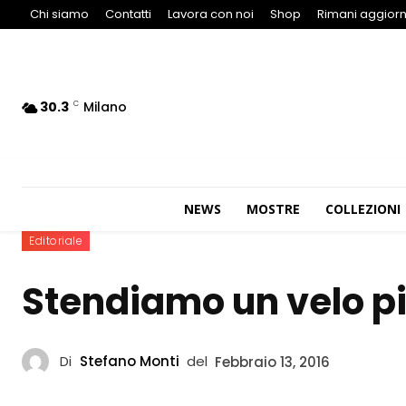
Chi siamo
Contatti
Lavora con noi
Shop
Rimani aggiorn
30.3
Milano
C
NEWS
MOSTRE
COLLEZIONI
Editoriale
Stendiamo un velo p
Di
Stefano Monti
del
Febbraio 13, 2016