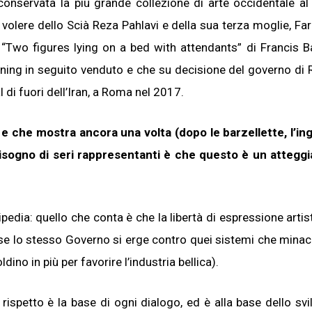
conservata la più grande collezione di arte occidentale al 
 volere dello Scià Reza Pahlavi e della sua terza moglie, Far
 “Two figures lying on a bed with attendants” di Francis Ba
ning in seguito venduto e che su decisione del governo di R
 di fuori dell’Iran, a Roma nel 2017.
 e che mostra ancora una volta (dopo le barzellette, l’in
ha bisogno di seri rappresentanti è che questo è un atteg
edia: quello che conta è che la libertà di espressione artis
se lo stesso Governo si erge contro quei sistemi che minac
no in più per favorire l’industria bellica).
l rispetto è la base di ogni dialogo, ed è alla base dello svi