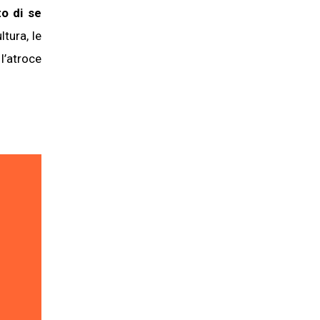
to di se
ltura, le
l’atroce