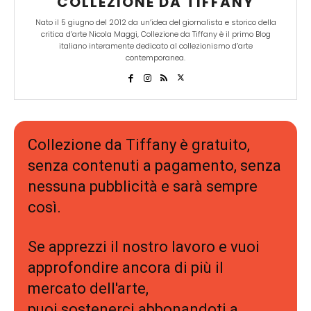
COLLEZIONE DA TIFFANY
Nato il 5 giugno del 2012 da un’idea del giornalista e storico della
critica d’arte Nicola Maggi, Collezione da Tiffany è il primo Blog
italiano interamente dedicato al collezionismo d’arte
contemporanea.
Collezione da Tiffany è gratuito,
senza contenuti a pagamento, senza
nessuna pubblicità e sarà sempre
così.
Se apprezzi il nostro lavoro e vuoi
approfondire ancora di più il
mercato dell'arte,
puoi sostenerci abbonandoti a