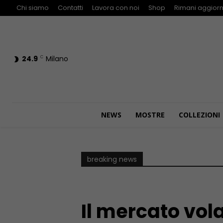
Chi siamo
Contatti
Lavora con noi
Shop
Rimani aggiorn
24.9
Milano
C
NEWS
MOSTRE
COLLEZIONI
breaking news
Il mercato vola