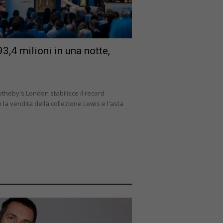
,4 milioni in una notte,
Sotheby's London stabilisce il record
la vendita della collezione Lewis e l'asta