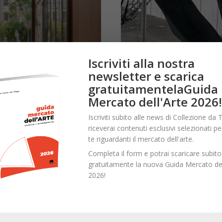
Iscriviti alla nostra
newsletter e scarica
gratuitamentelaGuida
ella contemplazione: il
Alida Priori: Teoria ib
Mercato dell'Arte 2026!
Giacomo Nicolella Maschietti
-
Ag
Iscriviti subito alle news di Collezione da T
Alida Priori e UNLØCK: un approcci
riceverai contenuti esclusivi selezionati pe
per superare i confini cronologici e 
uove un'arte "infotogenica" e
te riguardanti il mercato dell'arte.
le.
Completa il form e potrai scaricare subito
Read more
gratuitamente la nuova Guida Mercato del
2026!