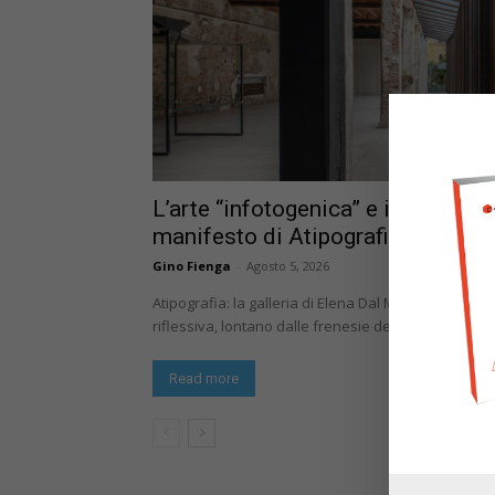
L’arte “infotogenica” e il tempo d
manifesto di Atipografia
Gino Fienga
-
Agosto 5, 2026
Atipografia: la galleria di Elena Dal Molin che prom
riflessiva, lontano dalle frenesie del mercato digita
Read more