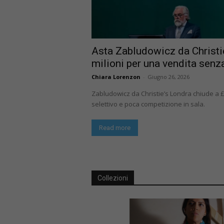
Asta Zabludowicz da Christi
milioni per una vendita senz
Chiara Lorenzon
-
Giugno 26, 2026
Zabludowicz da Christie’s Londra chiude a 
selettivo e poca competizione in sala.
Read more
Collezioni