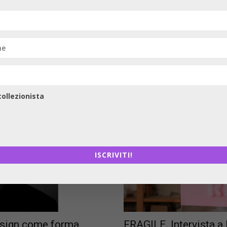
ollezionista
ISCRIVITI!
 design come forma
FRAGILE. Intervista a 