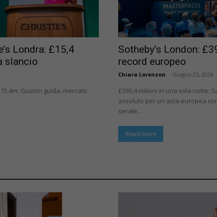
e’s Londra: £15,4
Sotheby’s London: £393
a slancio
record europeo
Chiara Lorenzon
-
Giugno 25, 2026
£15,4m: Guston guida, mercato
£393,4 milioni in una sola notte: 
assoluto per un'asta europea con 
serale...
Read more