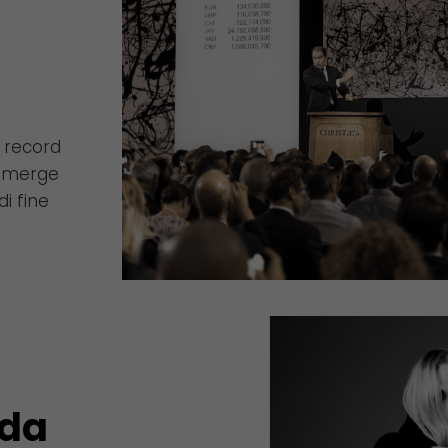
a record
 emerge
di fine
ida