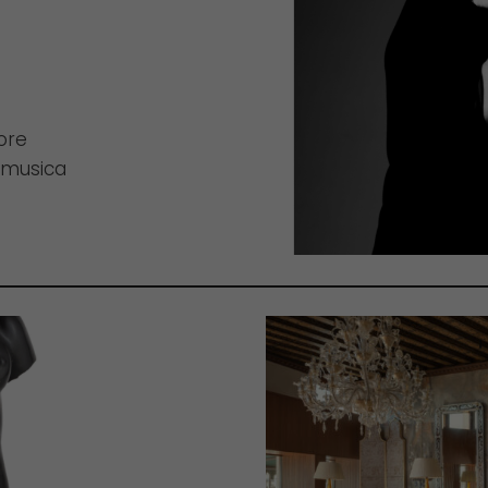
lore
, musica