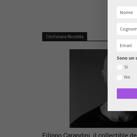
Citofonare Nicolella
Sono un c
Si
No
Filippo Carandini, il collectible