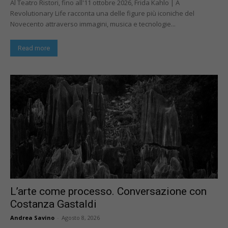
Al Teatro Ristori, fino all'11 ottobre 2026, Frida Kahlo | A
Revolutionary Life racconta una delle figure più iconiche del
Novecento attraverso immagini, musica e tecnologie...
Read more
L’arte come processo. Conversazione con
Costanza Gastaldi
Andrea Savino
-
Agosto 8, 2026