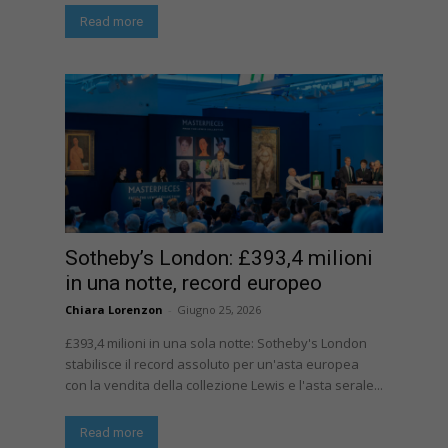
Read more
Sotheby’s London: £393,4 milioni
in una notte, record europeo
Chiara Lorenzon
-
Giugno 25, 2026
£393,4 milioni in una sola notte: Sotheby's London
stabilisce il record assoluto per un'asta europea
con la vendita della collezione Lewis e l'asta serale...
Read more