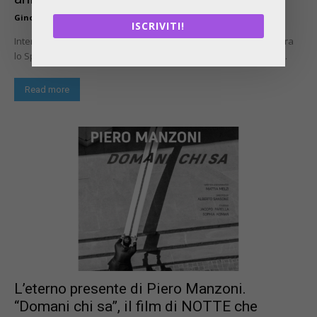
Gino Fienga
-
Agosto 1, 2026
ISCRIVITI!
Intervista a Luigi Solito: l'evoluzione della sua galleria a Napoli tra
lo Spazio Nea, il progetto all'Ex Lanificio e il mercato secondario.
Read more
L’eterno presente di Piero Manzoni.
“Domani chi sa”, il film di NOTTE che