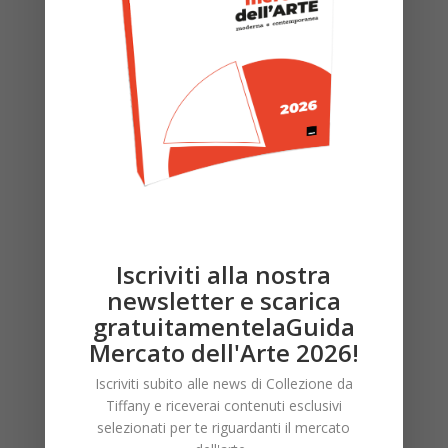
Read more
Collezionare è desiderare l’arte
Iscriviti alla nostra
nel proprio quotidiano
newsletter e scarica
Salvatore Ditaranto
-
Maggio 30, 2026
gratuitamentelaGuida
Mercato dell'Arte 2026!
Massimo Giorgetti, il fondatore del brand di moda
MSGM, sta preparando le sue prossime collezioni
Iscriviti subito alle news di Collezione da
uomo e donna ma non ha rinunciato a questo...
Tiffany e riceverai contenuti esclusivi
selezionati per te riguardanti il mercato
Read more