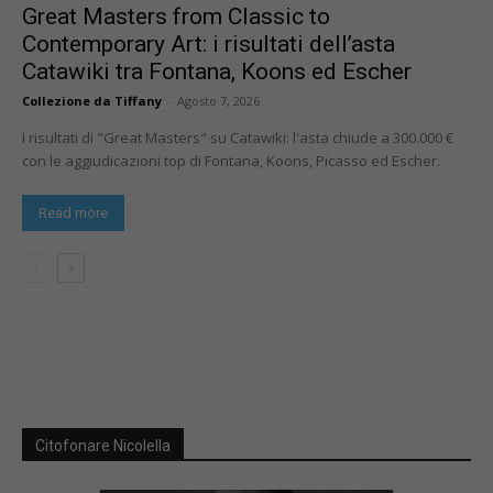
Great Masters from Classic to
Contemporary Art: i risultati dell’asta
Catawiki tra Fontana, Koons ed Escher
Collezione da Tiffany
-
Agosto 7, 2026
I risultati di "Great Masters" su Catawiki: l'asta chiude a 300.000 €
con le aggiudicazioni top di Fontana, Koons, Picasso ed Escher.
Read more
Citofonare Nicolella