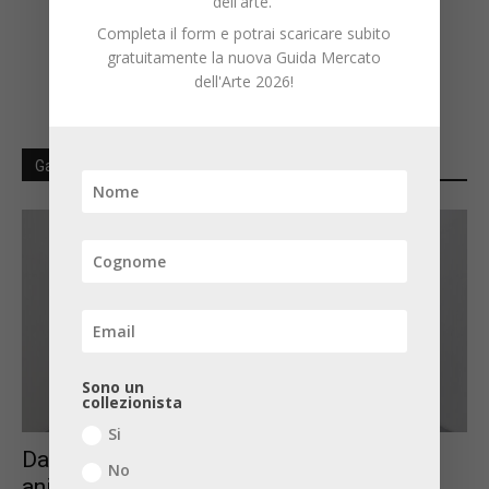
dell'arte.
Completa il form e potrai scaricare subito
gratuitamente la nuova Guida Mercato
dell'Arte 2026!
Gallerie d'arte
Sono un
collezionista
Si
Dallo Spazio Nea all’Ex Lanificio: le tre
No
anime di Luigi Solito a Napoli